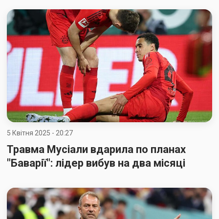
5 Квітня 2025 - 20:27
Травма Мусіали вдарила по планах
"Баварії": лідер вибув на два місяці