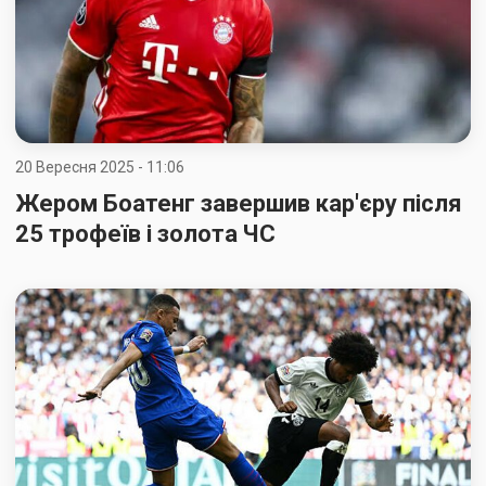
20 Вересня 2025 - 11:06
Жером Боатенг завершив кар'єру після
25 трофеїв і золота ЧС