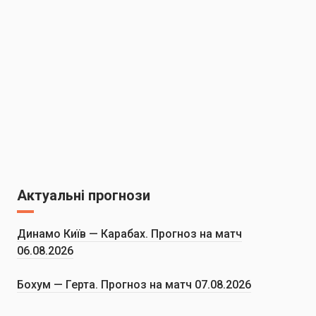
Актуальні прогнози
Динамо Київ — Карабах. Прогноз на матч
06.08.2026
Бохум — Герта. Прогноз на матч 07.08.2026