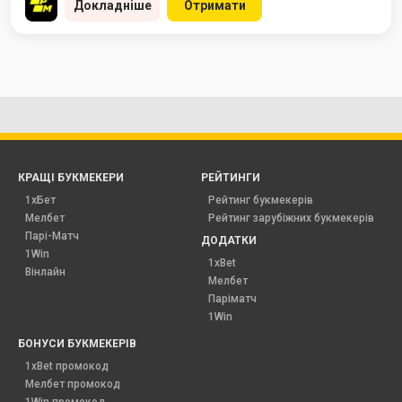
Докладніше
Отримати
КРАЩІ БУКМЕКЕРИ
РЕЙТИНГИ
1хБет
Рейтинг букмекерів
Мелбет
Рейтинг зарубіжних букмекерів
Парі-Матч
ДОДАТКИ
1Win
1xBet
Вінлайн
Мелбет
Паріматч
1Win
БОНУСИ БУКМЕКЕРІВ
1xBet промокод
Мелбет промокод
1Win промокод