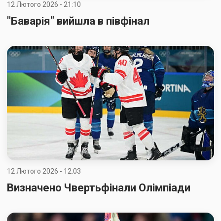
12 Лютого 2026 - 21:10
"Баварія" вийшла в півфінал
12 Лютого 2026 - 12:03
Визначено Чвертьфінали Олімпіади