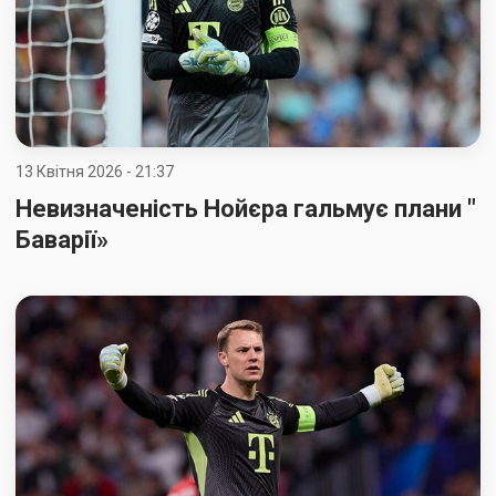
13 Квітня 2026 - 21:37
Невизначеність Нойєра гальмує плани "
Баварії»