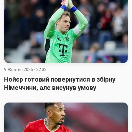
9 Жовтня 2025 - 22:32
Нойєр готовий повернутися в збірну
Німеччини, але висунув умову