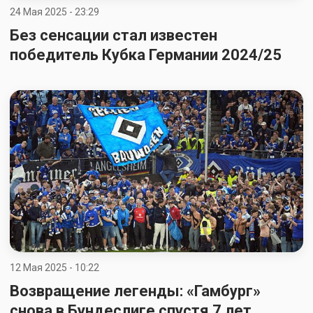
24 Мая 2025 - 23:29
Без сенсации стал известен
победитель Кубка Германии 2024/25
12 Мая 2025 - 10:22
Возвращение легенды: «Гамбург»
снова в Бундеслиге спустя 7 лет