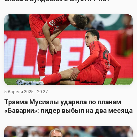
5 Апреля 2025 - 20:27
Травма Мусиалы ударила по планам
«Баварии»: лидер выбыл на два месяца