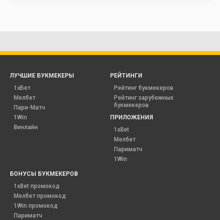
ЛУЧШИЕ БУКМЕКЕРЫ
РЕЙТИНГИ
1хБет
Рейтинг букмекеров
Мелбет
Рейтинг зарубежных
букмекеров
Пари-Матч
1Win
ПРИЛОЖЕНИЯ
Винлайн
1xBet
Мелбет
Париматч
1Win
БОНУСЫ БУКМЕКЕРОВ
1xBet промокод
Мелбет промокод
1Win промокод
Париматч