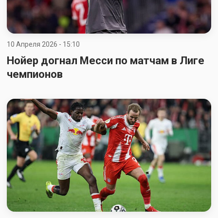
10 Апреля 2026 - 15:10
Нойер догнал Месси по матчам в Лиге
чемпионов