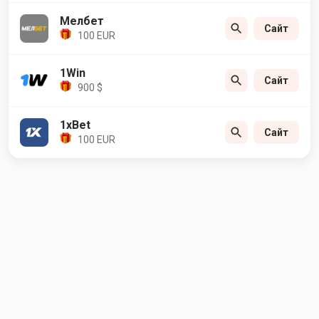
Мелбет
Сайт
100 EUR
1Win
Сайт
900 $
1xBet
Сайт
100 EUR