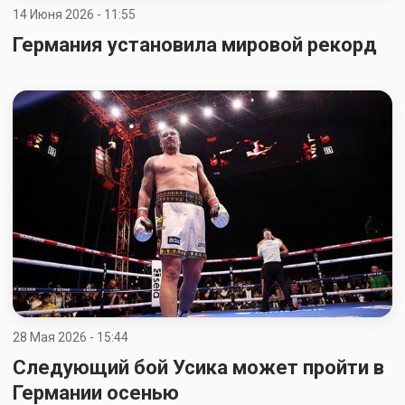
14 Июня 2026 - 11:55
Германия установила мировой рекорд
28 Мая 2026 - 15:44
Следующий бой Усика может пройти в
Германии осенью