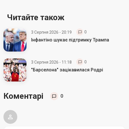
Читайте також
0
3 Серпня 2026 - 20:19
Інфантіно шукає підтримку Трампа
0
3 Серпня 2026 - 11:18
"Барселона" зацікавилася Родрі
Коментарі
0