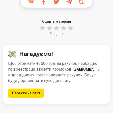
Оцініть матеріал
0 оцінок
Нагадуємо!
Щоб отримати +3500 грн. на рахунок необхідно
при реєстрації вказати промокод
у
ZAEBUMBA
відповідному полі і поповнити рахунок. Бонус
буде дорівнювати сумі депозиту
Перейти на сайт