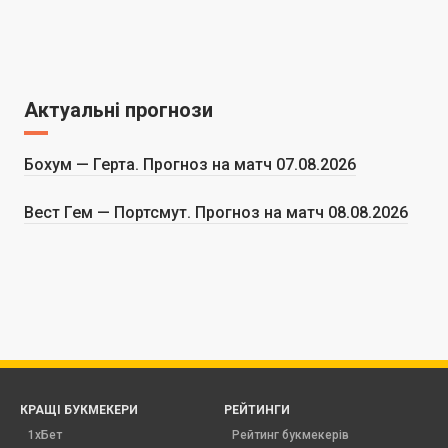
Актуальні прогнози
Бохум — Герта. Прогноз на матч 07.08.2026
Вест Гем — Портсмут. Прогноз на матч 08.08.2026
КРАЩІ БУКМЕКЕРИ
РЕЙТИНГИ
1хБет
Рейтинг букмекерів