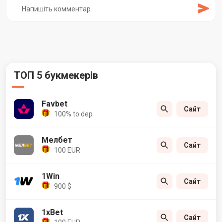
ТОП 5 букмекерів
Favbet
Сайт
100% to dep
Мелбет
Сайт
100 EUR
1Win
Сайт
900 $
1xBet
Сайт