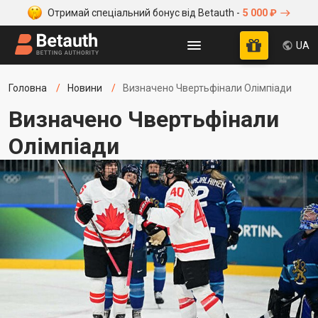
Отримай спеціальний бонус від Betauth -
5 000 ₽
UA
Головна
Новини
Визначено Чвертьфінали Олімпіади
Визначено Чвертьфінали
Олімпіади