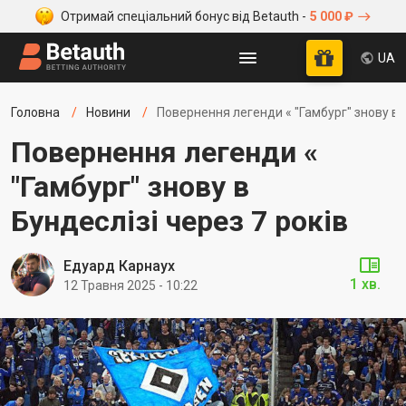
Отримай спеціальний бонус від Betauth -
5 000 ₽
UA
Головна
Новини
Повернення легенди « "Гамбург" знову в Б
Повернення легенди «
"Гамбург" знову в
Бундеслізі через 7 років
Едуард Карнаух
1 хв.
12 Травня 2025 - 10:22