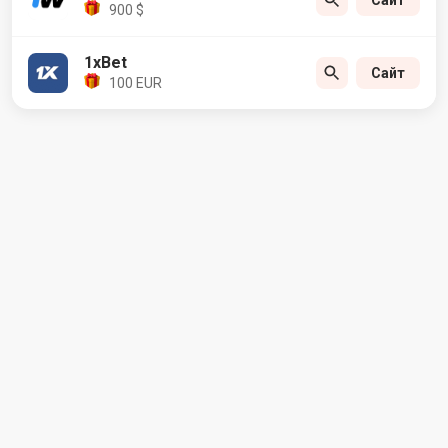
Сайт
900 $
1xBet
Сайт
100 EUR