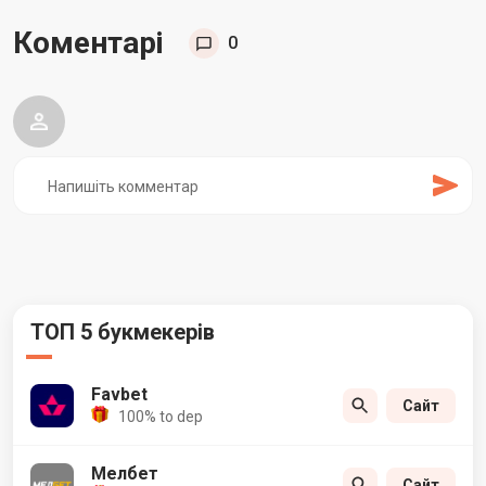
Коментарі
0
ТОП 5 букмекерів
Favbet
Сайт
100% to dep
Мелбет
Сайт