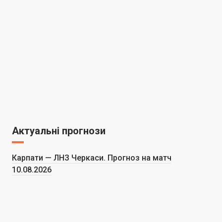
Актуальні прогнози
Карпати — ЛНЗ Черкаси. Прогноз на матч
10.08.2026