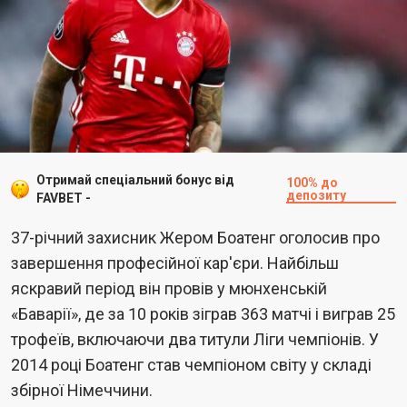
Отримай спеціальний бонус від
100% до
депозиту
FAVBET -
37-річний захисник Жером Боатенг оголосив про
завершення професійної кар'єри. Найбільш
яскравий період він провів у мюнхенській
«Баварії», де за 10 років зіграв 363 матчі і виграв 25
трофеїв, включаючи два титули Ліги чемпіонів. У
2014 році Боатенг став чемпіоном світу у складі
збірної Німеччини.