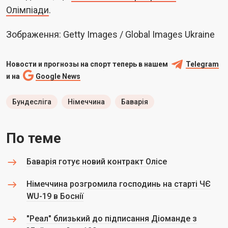
Олімпіади
.
Зображення: Getty Images / Global Images Ukraine
Новости и прогнозы на спорт теперь в нашем
Telegram
и на
Google News
Бундесліга
Німеччина
Баварія
По теме
Баварія готує новий контракт Олісе
Німеччина розгромила господинь на старті ЧЄ
WU-19 в Боснії
"Реал" близький до підписання Діоманде з