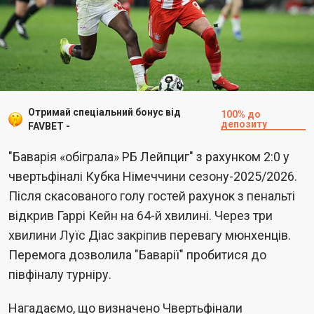
Отримай спеціальний бонус від
100% до
депозиту
FAVBET -
"Баварія «обіграла» РБ Лейпциг" з рахунком 2:0 у
чвертьфіналі Кубка Німеччини сезону-2025/2026.
Після скасованого голу гостей рахунок з пенальті
відкрив Гаррі Кейн на 64-й хвилині. Через три
хвилини Луїс Діас закріпив перевагу мюнхенців.
Перемога дозволила "Баварії" пробитися до
півфіналу турніру.
Нагадаємо, що
визначено Чвертьфінали