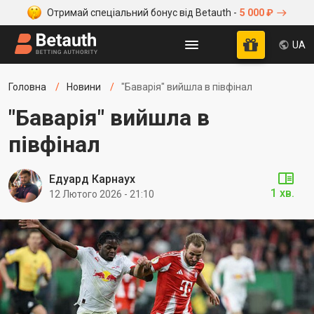
Отримай спеціальний бонус від Betauth -
5 000 ₽
UA
Головна
Новини
"Баварія" вийшла в півфінал
"Баварія" вийшла в
півфінал
Едуард Карнаух
1 хв.
12 Лютого 2026 - 21:10