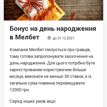
Бонус на день народження
в Мелбет
до 31.12.2021
Компанія Мелбет піклується про гравців,
тому готова запропонувати заохочення на
день народження. Для цього потрібно бути
зареєстрованим користувачем більше
місяця, виконати не менше 30 ставок, а їх
загальна сума повинна перевищувати
12000 грн.
Серед інших умов акції: