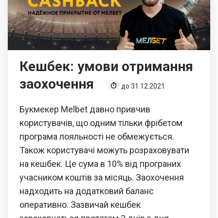
Кешбек: умови отримання
заохочення
до 31.12.2021
Букмекер Melbet давно привчив
користувачів, що одним тільки фрібетом
програма лояльності не обмежується.
Також користувачі можуть розраховувати
на кешбек. Це сума в 10% від програних
учасником коштів за місяць. Заохочення
надходить на додатковий баланс
оперативно. Зазвичай кешбек