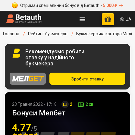
Отримай спеціальний бонус від Betauth -
5 000 ₽
UA
Головна
Рейтинг букмекерів
Букмекерська контора Мелб
Рекомендуємо робити
ставку у надійного
букмекера
Зробити ставку
23 Травня 2022 - 17:18
2
2 хв.
Бонуси Мелбет
4.77
/5