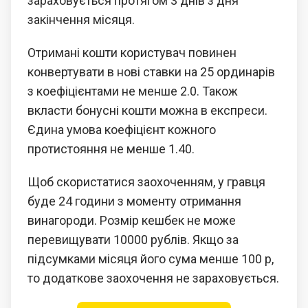
зараховується протягом 3 днів з дня
закінчення місяця.
Отримані кошти користувач повинен
конвертувати в нові ставки на 25 ординарів
з коефіцієнтами не менше 2.0. Також
вкласти бонусні кошти можна в експреси.
Єдина умова коефіцієнт кожного
протистояння не менше 1.40.
Щоб скористатися заохоченням, у гравця
буде 24 години з моменту отримання
винагороди. Розмір кешбек не може
перевищувати 10000 рублів. Якщо за
підсумками місяця його сума менше 100 р,
то додаткове заохочення не зараховується.