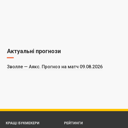
Актуальні прогнози
Зволле — Аякс. Прогноз на матч 09.08.2026
КРАЩІ БУКМЕКЕРИ
РЕЙТИНГИ