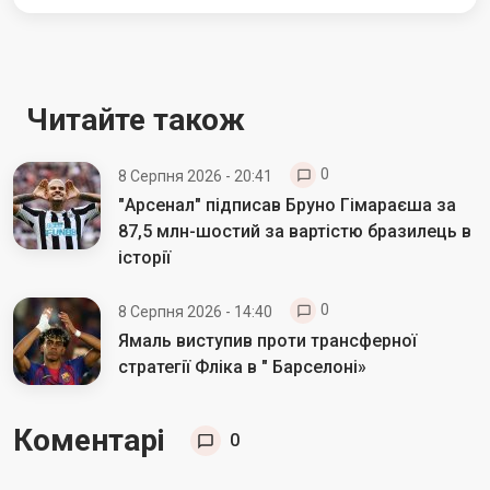
Читайте також
0
8 Серпня 2026 - 20:41
"Арсенал" підписав Бруно Гімараєша за
87,5 млн-шостий за вартістю бразилець в
історії
0
8 Серпня 2026 - 14:40
Ямаль виступив проти трансферної
стратегії Фліка в " Барселоні»
Коментарі
0