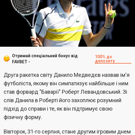
Отримай спеціальний бонус від
100% до
депозиту
FAVBET -
Друга ракетка світу Данило Медведєв назвав ім'я
футболіста, якому він симпатизує найбільше і ним
став форвард "Баварії" Роберт Левандовський. Зі
слів Данила в Роберті його захоплює розумний
підхід до справи і те, як він підтримує свою
фізичну форму.
Вівторок, 31-го серпня, стане другим ігровим днем