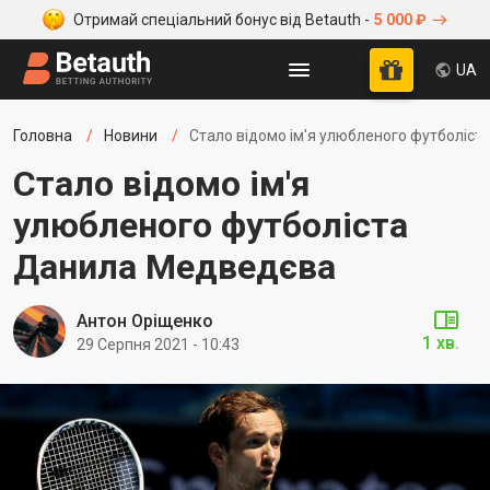
Отримай спеціальний бонус від Betauth -
5 000 ₽
UA
Головна
Новини
Стало відомо ім'я улюбленого футболіс
Стало відомо ім'я
улюбленого футболіста
Данила Медведєва
Антон Оріщенко
1 хв.
29 Серпня 2021 - 10:43