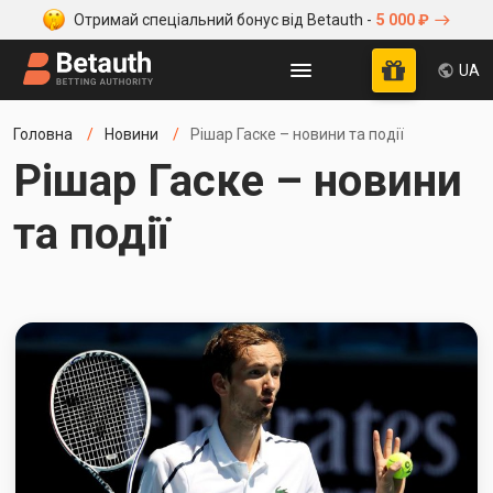
Отримай спеціальний бонус від Betauth -
5 000 ₽
UA
Головна
Новини
Рішар Гаске – новини та події
Рішар Гаске – новини
та події