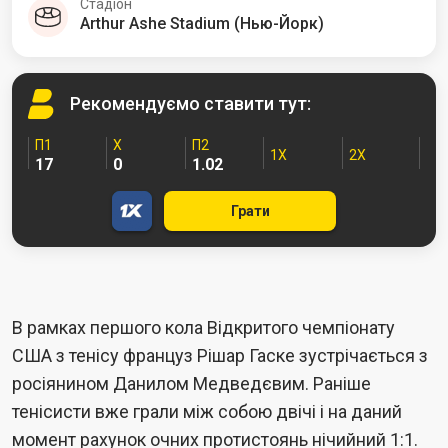
Стадіон
Arthur Ashe Stadium (Нью-Йорк)
Рекомендуємо
ставити тут:
П1
Х
П2
1X
2X
17
0
1.02
Грати
В рамках першого кола Відкритого чемпіонату
США з тенісу француз Рішар Гаске зустрічається з
росіянином Данилом Медведєвим. Раніше
тенісисти вже грали між собою двічі і на даний
момент рахунок очних протистоянь нічийний 1:1.