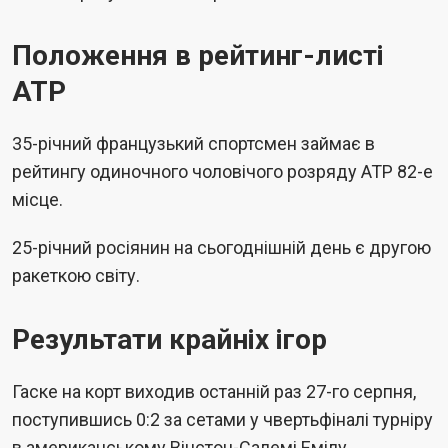
Положення в рейтинг-листі
ATP
35-річний французький спортсмен займає в
рейтингу одиночного чоловічого розряду ATP 82-е
місце.
25-річний росіянин на сьогоднішній день є другою
ракеткою світу.
Результати крайніх ігор
Гаске на корт виходив останній раз 27-го серпня,
поступившись 0:2 за сетами у чвертьфіналі турніру
в американському Вінстон-Салемі Емілу