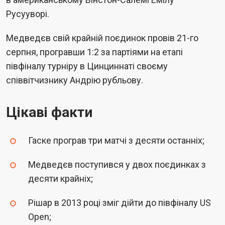
Русууворі.
Медведєв свій крайній поєдинок провів 21-го
серпня, програвши 1:2 за партіями на етапі
півфіналу турніру в Цинциннаті своєму
співвітчизнику Андрію рубльову.
Цікаві факти
Гаске програв три матчі з десяти останніх;
Медведєв поступився у двох поєдинках з
десяти крайніх;
Рішар в 2013 році зміг дійти до півфіналу US
Open;