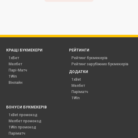
КРАЩІ БУКМЕКЕРИ
РЕЙТИНГИ
1хБет
Рейтинг букмекерів
Мелбет
Рейтинг зарубіжних букмекерів
Парі-Матч
ДОДАТКИ
1Win
1xBet
Вінлайн
Мелбет
Паріматч
1Win
БОНУСИ БУКМЕКЕРІВ
1xBet промокод
Мелбет промокод
1Win промокод
Паріматч