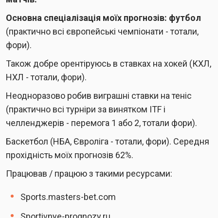
Основна спеціалізація моїх прогнозів: футбол
(практично всі європейські чемпіонати - тотали,
фори).
Також добре орентіруюсь в ставках на хокей (КХЛ,
НХЛ - тотали, фори).
Неодноразово робив виграшні ставки на теніс
(практично всі турніри за винятком ITF і
челленджерів - перемога 1 або 2, тотали фори).
Баскетбол (НБА, Євроліга - тотали, фори). Середня
прохідність моїх прогнозів 62%.
Працював / працюю з такими ресурсами:
Sports.masters-bet.com
Sportivnye-prognozy.ru