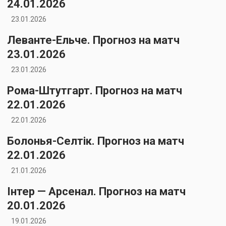
24.01.2026
23.01.2026
Леванте-Ельче. Прогноз на матч
23.01.2026
23.01.2026
Рома-Штутгарт. Прогноз на матч
22.01.2026
22.01.2026
Болонья-Селтік. Прогноз на матч
22.01.2026
21.01.2026
Інтер — Арсенал. Прогноз на матч
20.01.2026
19.01.2026