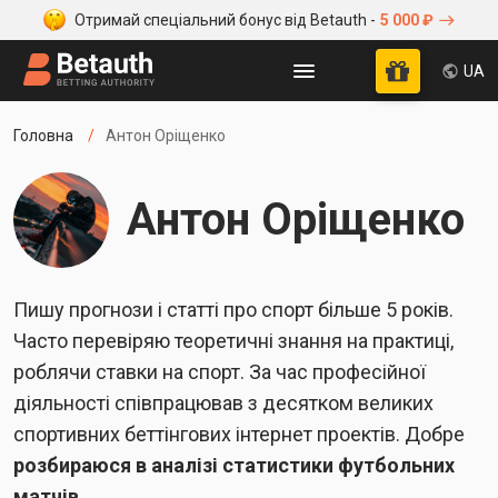
Отримай спеціальний бонус від Betauth -
5 000 ₽
UA
Головна
Антон Оріщенко
Антон Оріщенко
Пишу прогнози і статті про спорт більше 5 років.
Часто перевіряю теоретичні знання на практиці,
роблячи ставки на спорт. За час професійної
діяльності співпрацював з десятком великих
спортивних беттінгових інтернет проектів. Добре
розбираюся в аналізі статистики футбольних
матчів.