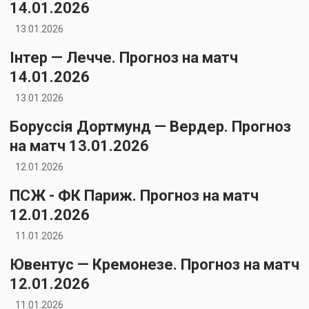
14.01.2026
13.01.2026
Інтер — Лечче. Прогноз на матч
14.01.2026
13.01.2026
Боруссія Дортмунд — Вердер. Прогноз
на матч 13.01.2026
12.01.2026
ПСЖ - ФК Париж. Прогноз на матч
12.01.2026
11.01.2026
Ювентус — Кремонезе. Прогноз на матч
12.01.2026
11.01.2026