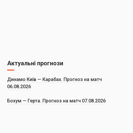
Актуальні прогнози
Динамо Київ — Карабах. Прогноз на матч
06.08.2026
Бохум — Герта. Прогноз на матч 07.08.2026