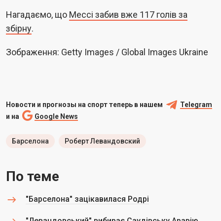
Нагадаємо, що
Мессі забив вже 117 голів за
збірну
.
Зображення: Getty Images / Global Images Ukraine
Новости и прогнозы на спорт теперь в нашем
Telegram
и на
Google News
Барселона
Роберт Левандовский
По теме
"Барселона" зацікавилася Родрі
"Левандовський" вибирає Саудівську Аравію