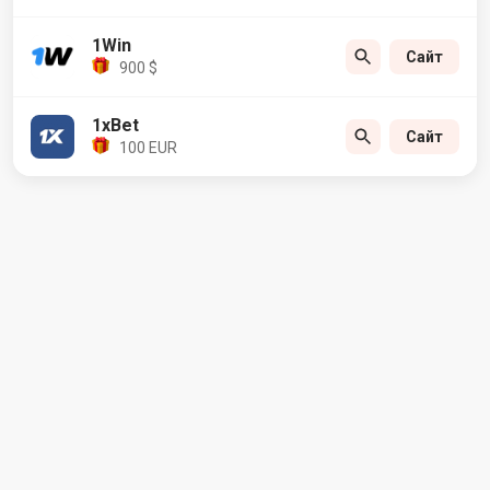
1Win
Сайт
900 $
1xBet
Сайт
100 EUR