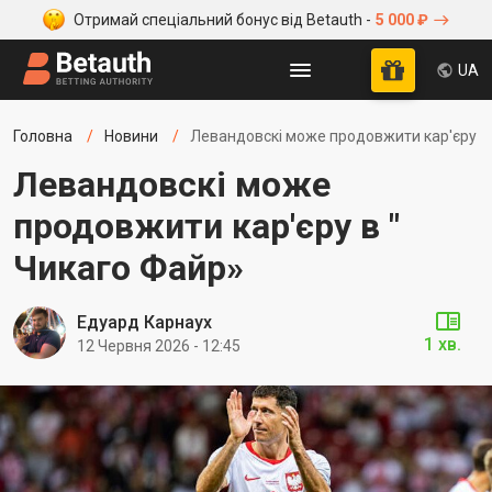
Отримай спеціальний бонус від Betauth -
5 000 ₽
UA
Головна
Новини
Левандовскі може продовжити кар'єру в 
Левандовскі може
продовжити кар'єру в "
Чикаго Файр»
Едуард Карнаух
1 хв.
12 Червня 2026 - 12:45