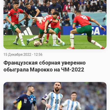
15 Декабря 2022 - 12:56
Французская сборная уверенно
обыграла Марокко на ЧМ-2022