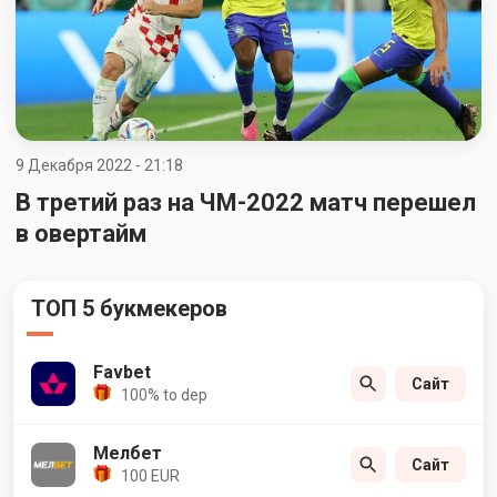
9 Декабря 2022 - 21:18
В третий раз на ЧМ-2022 матч перешел
в овертайм
ТОП 5 букмекеров
Favbet
Сайт
100% to dep
Мелбет
Сайт
100 EUR