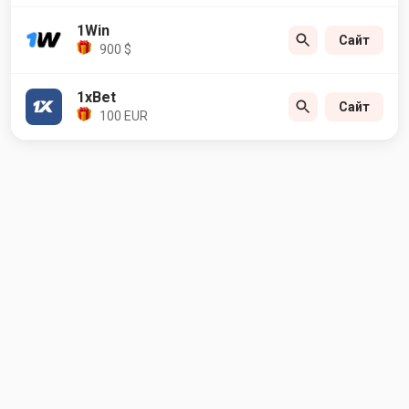
1Win
Сайт
900 $
1xBet
Сайт
100 EUR