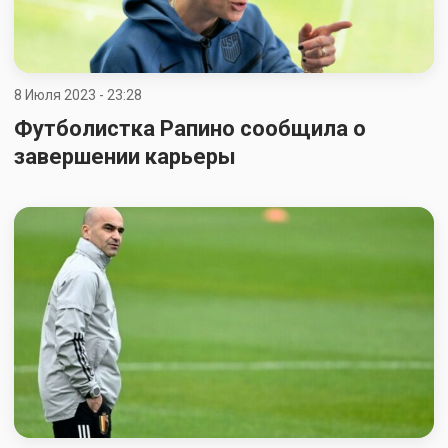
8 Июля 2023 - 23:28
Футболистка Рапино сообщила о
завершении карьеры