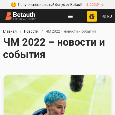
Получи специальный бонус от Betauth -
5 000 ₽
RU
Главная
Новости
ЧМ 2022 – новости и события
ЧМ 2022 – новости и
события