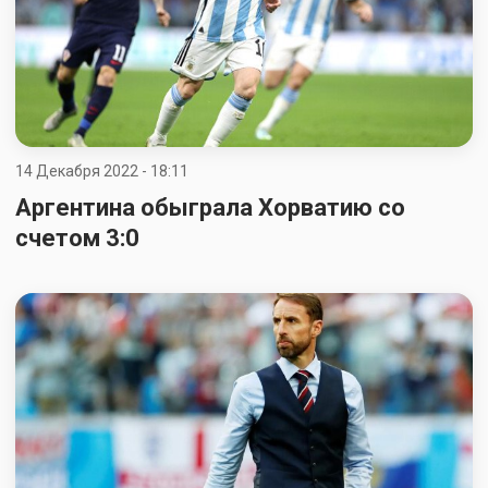
14 Декабря 2022 - 18:11
Аргентина обыграла Хорватию со
счетом 3:0