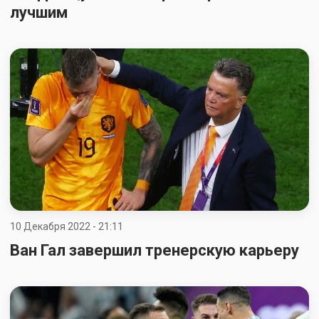
лучшим
10 Декабря 2022 - 21:11
Ван Гал завершил тренерскую карьеру