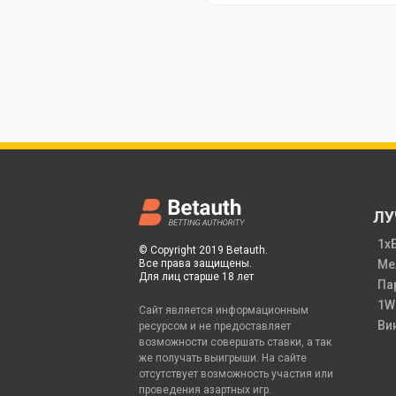
ЛУ
1х
© Copyright 2019 Betauth.
Все права защищены.
Ме
Для лиц старше 18 лет
Па
1W
Сайт является информационным
Ви
ресурсом и не предоставляет
возможности совершать ставки, а так
же получать выигрыши. На сайте
отсутствует возможность участия или
проведения азартных игр.