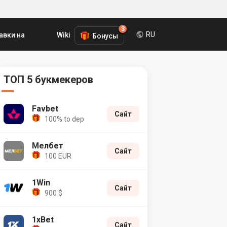
3
RU
авки на
Wiki
Бонусы
орт
ТОП 5 букмекеров
Favbet
Сайт
100% to dep
Мелбет
Сайт
100 EUR
1Win
Сайт
900 $
1xBet
Сайт