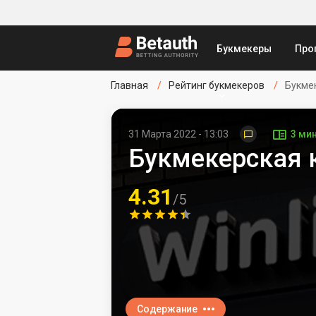
Букмекеры
Про
Топ Букмекеры
Главная
Рейтинг букмекеров
Букмек
1xBet
Мелбет
31 Марта 2022 - 13:03
3 мин
Париматч
Букмекерская к
1Win
4.31
/5
Букмекеры
Содержание