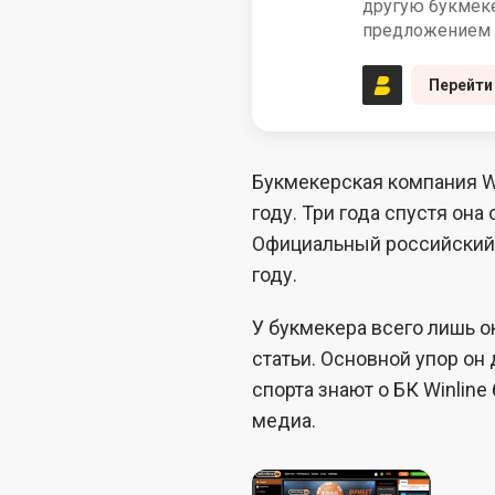
другую букмек
предложением 
Перейти
Букмекерская компания Wi
году. Три года спустя он
Официальный российский с
году.
У букмекера всего лишь 
статьи. Основной упор он
спорта знают о БК Winlin
медиа.