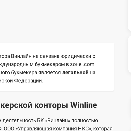
тора Винлайн не связана юридически с
дународным букмекером в зоне .com.
ного букмекера является
легальной
на
йской Федерации.
керской конторы Winline
е деятельность БК «Винлайн» полностью
Ф. ООО «Управляющая компания НКС», которая