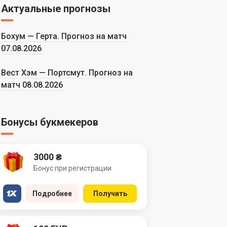
Актуальные прогнозы
Бохум — Герта. Прогноз на матч
07.08.2026
Вест Хэм — Портсмут. Прогноз на
матч 08.08.2026
Бонусы букмекеров
3000 ₴
Бонус при регистрации
Подробнее
Получить