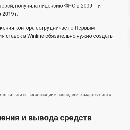
орой, получила лицензию ФНС в 2009 г. и
2019 г.
жения контора сотрудничает с Первым
 ставок в Winline обязательно нужно создать
ятельности по организации и проведению азартных игр от
ения и вывода средств