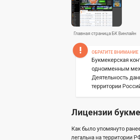
Главная страница БК Винлайн
ОБРАТИТЕ ВНИМАНИЕ
Букмекерская кон
одноименным меж
Деятельность дан
территории Росси
Лицензии букме
Как было упомянуто ране
легальна на территории Р