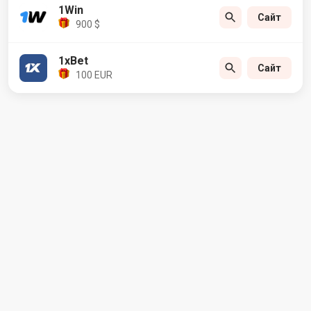
1Win
Сайт
900 $
1xBet
Сайт
100 EUR