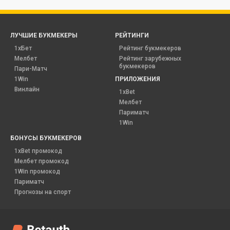
ЛУЧШИЕ БУКМЕКЕРЫ
РЕЙТИНГИ
1хБет
Рейтинг букмекеров
Мелбет
Рейтинг зарубежных
букмекеров
Пари-Матч
1Win
ПРИЛОЖЕНИЯ
Винлайн
1xBet
Мелбет
Париматч
1Win
БОНУСЫ БУКМЕКЕРОВ
1xBet промокод
Мелбет промокод
1Win промокод
Париматч
Прогнозы на спорт