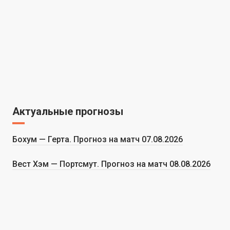
Актуальные прогнозы
Бохум — Герта. Прогноз на матч 07.08.2026
Вест Хэм — Портсмут. Прогноз на матч 08.08.2026