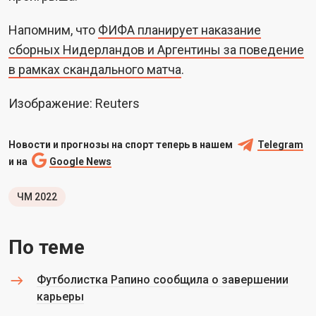
Напомним, что
ФИФА планирует наказание
сборных Нидерландов и Аргентины за поведение
в рамках скандального матча
.
Изображение: Reuters
Новости и прогнозы на спорт теперь в нашем
Telegram
и на
Google News
ЧМ 2022
По теме
Футболистка Рапино сообщила о завершении
карьеры