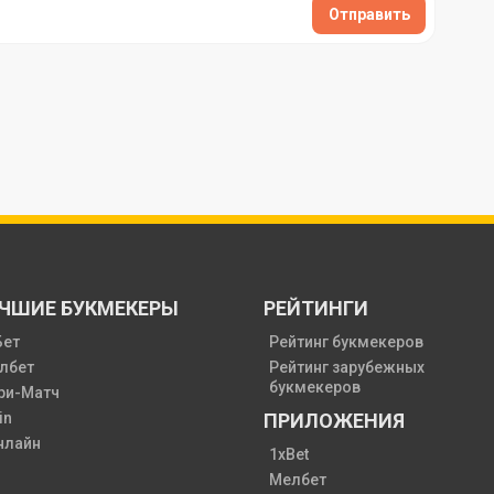
Отправить
ЧШИЕ БУКМЕКЕРЫ
РЕЙТИНГИ
Бет
Рейтинг букмекеров
лбет
Рейтинг зарубежных
букмекеров
ри-Матч
in
ПРИЛОЖЕНИЯ
нлайн
1xBet
Мелбет