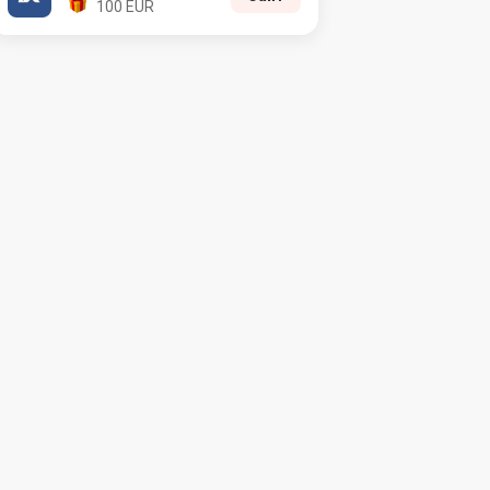
100 EUR