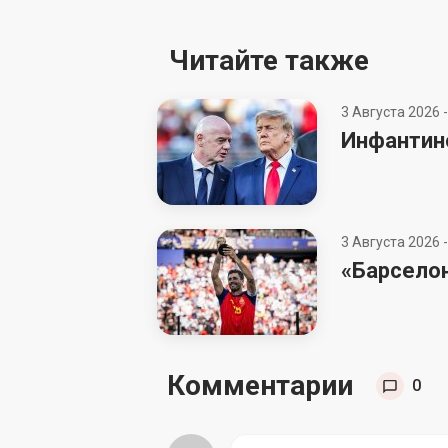
Читайте также
3 Августа 2026 -
Инфантин
3 Августа 2026 -
«Барселон
Комментарии
0