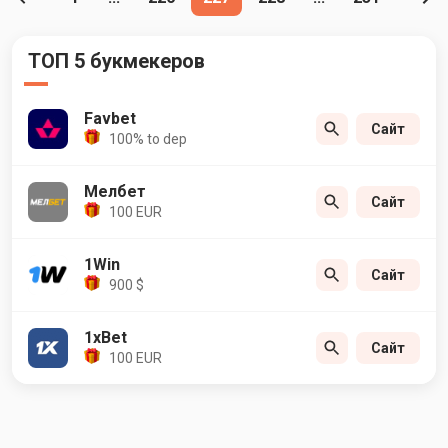
ТОП 5 букмекеров
Favbet
Сайт
100% to dep
Мелбет
Сайт
100 EUR
1Win
Сайт
900 $
1xBet
Сайт
100 EUR