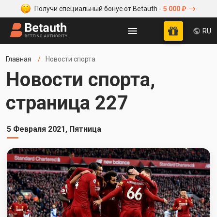
Получи специальный бонус от Betauth -
5 000 ₽
RU
Главная
Новости спорта
Новости спорта,
страница 227
5 Февраля 2021, Пятница