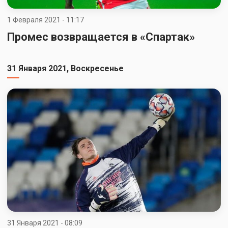
1 Февраля 2021 - 11:17
Промес возвращается в «Спартак»
31 Января 2021, Воскресенье
31 Января 2021 - 08:09