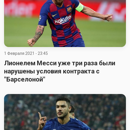
1 Февраля 2021 - 23:45
Лионелем Месси уже три раза были
нарушены условия контракта с
"Барселоной"