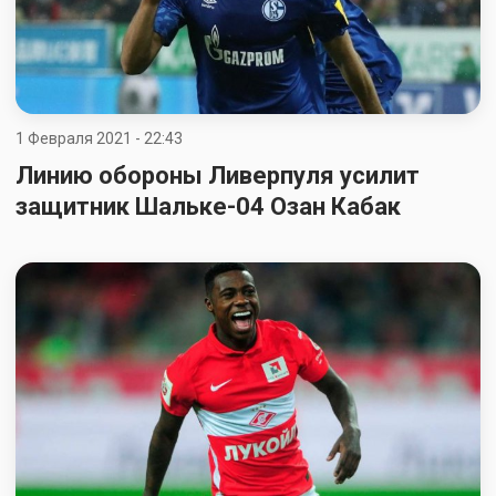
1 Февраля 2021 - 22:43
Линию обороны Ливерпуля усилит
защитник Шальке-04 Озан Кабак