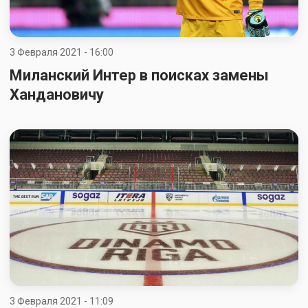
3 Февраля 2021 - 16:00
Миланский Интер в поисках замены
Хандановичу
3 Февраля 2021 - 11:09