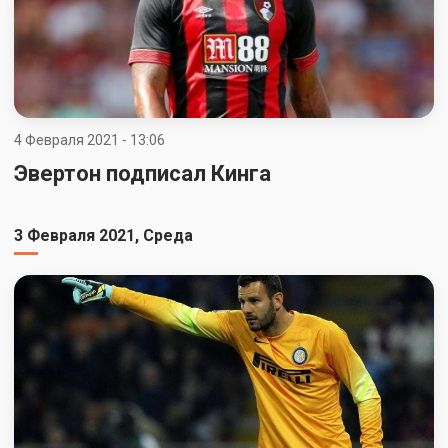
4 Февраля 2021 - 13:06
Эвертон подписал Кинга
3 Февраля 2021, Среда