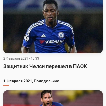
2 Февраля 2021 - 15:33
Защитник Челси перешел в ПАОК
1 Февраля 2021, Понедельник