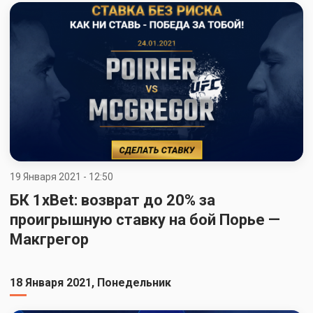
19 Января 2021 - 12:50
БК 1xBet: возврат до 20% за
проигрышную ставку на бой Порье —
Макгрегор
18 Января 2021, Понедельник