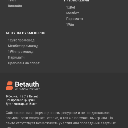
1Win
ПРИЛОЖЕНИЯ
Винлайн
1xBet
Мелбет
Париматч
1Win
БОНУСЫ БУКМЕКЕРОВ
1xBet промокод
Мелбет промокод
1Win промокод
Париматч
Прогнозы на спорт
© Copyright 2019 Betauth.
Все права защищены.
Для лиц старше 18 лет
Сайт является информационным ресурсом и не предоставляет
возможности совершать ставки, а так же получать выигрыши. На
сайте отсутствует возможность участия или проведения азартных