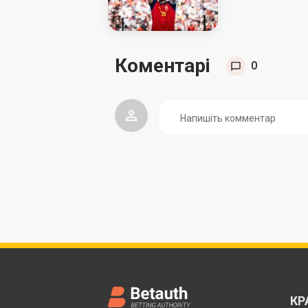
Коментарі
0
КР