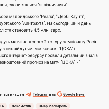
ася, скористалися "залізничники".
ри мадридського "Реала", "Дербі Каунті",
кфуртського "Айнтрахта". На сьогоднішній день
ліста становить 4.5 млн. євро.
йдуть матчі чергового 2-го туру чемпіонату Росії
у з них зійдуться московські "ЦСКА" і
шого інтернет-ресурсу провели детальний аналіз
 безкоштовний
прогноз на матч "ЦСКА" - "
теперь в нашем
Telegram
и на
Google News
КА
Локомотив
Омар Маскарель