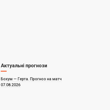
Актуальні прогнози
Бохум — Герта. Прогноз на матч
07.08.2026