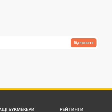
Відправити
АЩІ БУКМЕКЕРИ
РЕЙТИНГИ