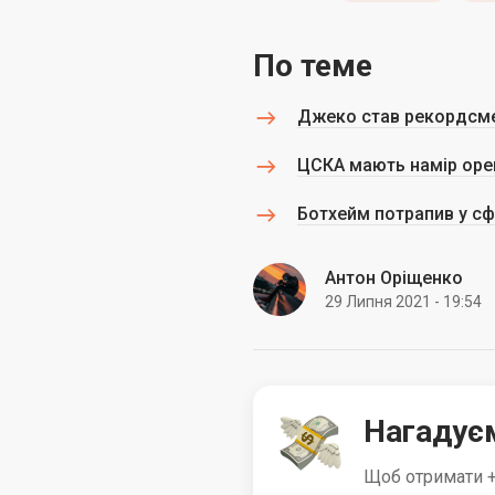
По теме
Джеко став рекордсме
ЦСКА мають намір оре
Ботхейм потрапив у сф
Антон Оріщенко
29 Липня 2021 - 19:54
Нагадує
Щоб отримати +3