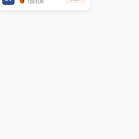
100 EUR