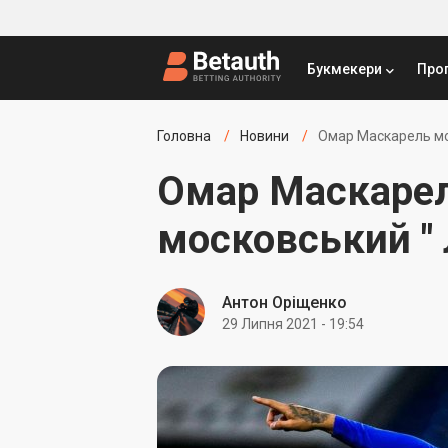
Букмекери
Про
Топ Букмекери
1xBet
Головна
Новини
Омар Маскарель мо
Мелбет
Омар Маскарел
Паріматч
московський "
1Win
Букмекери
Антон Оріщенко
29 Липня 2021 - 19:54