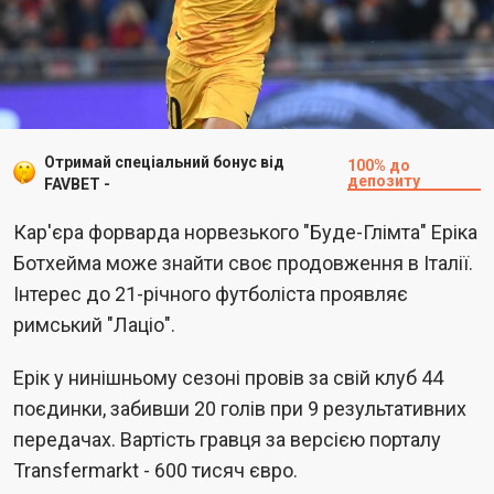
Отримай спеціальний бонус від
100% до
депозиту
FAVBET -
Кар'єра форварда норвезького "Буде-Глімта" Еріка
Ботхейма може знайти своє продовження в Італії.
Інтерес до 21-річного футболіста проявляє
римський "Лаціо".
Ерік у нинішньому сезоні провів за свій клуб 44
поєдинки, забивши 20 голів при 9 результативних
передачах. Вартість гравця за версією порталу
Transfermarkt - 600 тисяч євро.