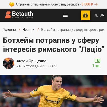
Отримай спеціальний бонус від Betauth -
5 000 ₽
UA
Головна
Новини
Ботхейм потрапив у сферу інтересів римс
Ботхейм потрапив у сферу
інтересів римського "Лаціо"
Антон Оріщенко
1 хв.
24 Листопада 2021 - 14:51