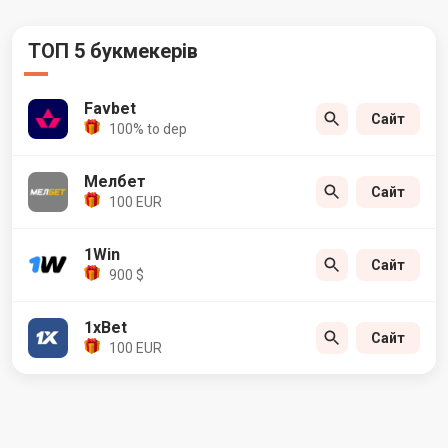
ТОП 5 букмекерів
Favbet
Сайт
100% to dep
Мелбет
Сайт
100 EUR
1Win
Сайт
900 $
1xBet
Сайт
100 EUR