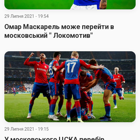
29 Липня 2021 - 19:54
Омар Маскарель може перейти в
московський " Локомотив"
29 Липня 2021 - 19:15
У московського ЦСКА перебір