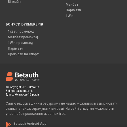
Вінлайн
Мелбет
Паріматч
1Win
БОНУСИ БУКМЕКЕРІВ
1xBet промокод
Мелбет промокод
1Win промокод
Паріматч
Прогнози на спорт
© Copyright 2019 Betauth.
Всі права захищені.
Для осіб старше 18 років
Сайт є інформаційним ресурсом і не надає можливості здійснювати
ставки, а також отримувати виграші. На сайті відсутня можливість
участі або проведення азартних ігор.
Betauth Android App