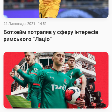
24 Листопада 2021 - 14:51
Ботхейм потрапив у сферу інтересів
римського "Лаціо"