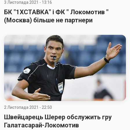
3 Листопада 2021 - 13:16
БК "1ХСТАВКА" і ФК " Локомотив "
(Москва) більше не партнери
2 Листопада 2021 - 22:50
Швейцарець Шерер обслужить гру
Галатасарай-Локомотив