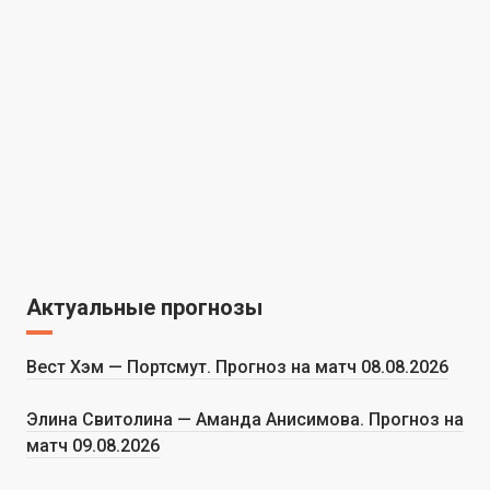
Актуальные прогнозы
Вест Хэм — Портсмут. Прогноз на матч 08.08.2026
Элина Свитолина — Аманда Анисимова. Прогноз на
матч 09.08.2026