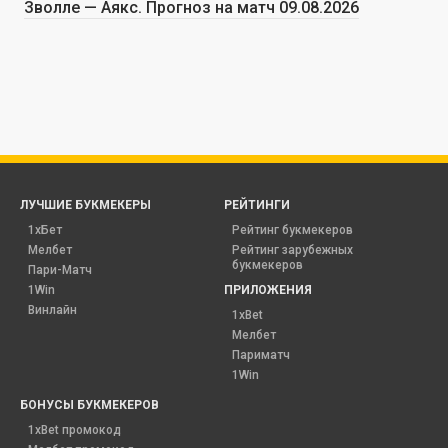
Зволле — Аякс. Прогноз на матч 09.08.2026
ЛУЧШИЕ БУКМЕКЕРЫ
РЕЙТИНГИ
1хБет
Рейтинг букмекеров
Мелбет
Рейтинг зарубежных
букмекеров
Пари-Матч
1Win
ПРИЛОЖЕНИЯ
Винлайн
1xBet
Мелбет
Париматч
1Win
БОНУСЫ БУКМЕКЕРОВ
1xBet промокод