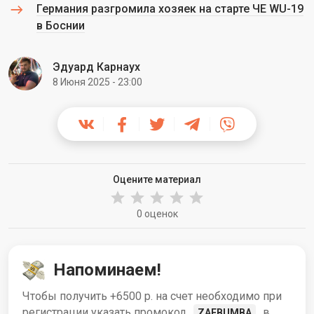
Германия разгромила хозяек на старте ЧЕ WU-19
в Боснии
Эдуард Карнаух
8 Июня 2025 - 23:00
Оцените материал
0 оценок
Напоминаем!
Чтобы получить +6500 р. на счет необходимо при
регистрации указать промокод
в
ZAEBUMBA