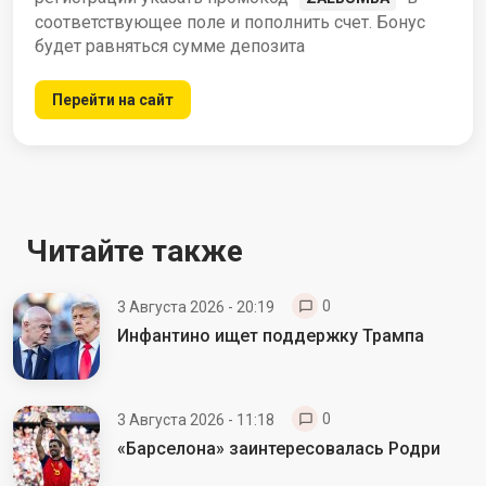
соответствующее поле и пополнить счет. Бонус
будет равняться сумме депозита
Перейти на сайт
Читайте также
0
3 Августа 2026 - 20:19
Инфантино ищет поддержку Трампа
0
3 Августа 2026 - 11:18
«Барселона» заинтересовалась Родри