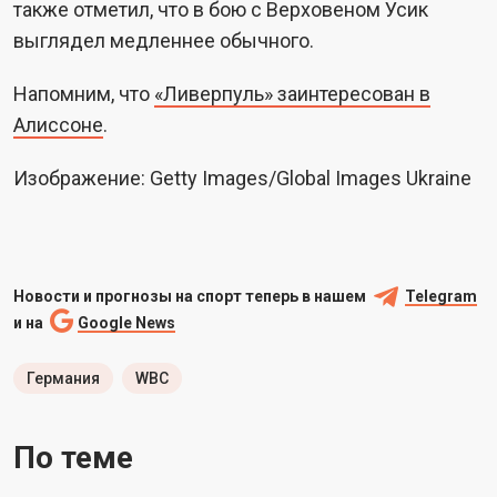
также отметил, что в бою с Верховеном Усик
выглядел медленнее обычного.
Напомним, что
«Ливерпуль» заинтересован в
Алиссоне
.
Изображение: Getty Images/Global Images Ukraine
Новости и прогнозы на спорт теперь в нашем
Telegram
и на
Google News
Германия
WBC
По теме