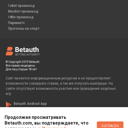
1xBet промокод
Мелбет промокод
1Win промокод
Париматч
Прогнозы на спорт
© Copyright 2019 Betauth.
Все права защищены.
Для лиц старше 18 лет
Сайт является информационным ресурсом и не предоставляет
возможности совершать ставки, а так же получать выигрыши. На
сайте отсутствует возможность участия или проведения азартных
игр.
Betauth Android App
Продолжая просматривать
Betauth.com, вы подтверждаете, что
Если вы заметили у себя признаки зависимости от азартных игр, вы
СОГЛАСЕН
всегда можете обратиться за помощью к специалисту: