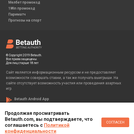
Мелбет промокод
1Win промокод
Париматч
Прогнозы на спорт
© Copyright 2019 Betauth.
Все права защищены.
Для лиц старше 18 лет
Сайт является информационным ресурсом и не предоставляет
возможности совершать ставки, а так же получать выигрыши. На
сайте отсутствует возможность участия или проведения азартных
игр.
Betauth Android App
Продолжая просматривать
Betauth.com, вы подтверждаете, что
Если вы заметили у себя признаки зависимости от азартных игр, вы
СОГЛАСЕН
всегда можете обратиться за помощью к специалисту:
соглашаетесь c
Политикой
конфиденциальности