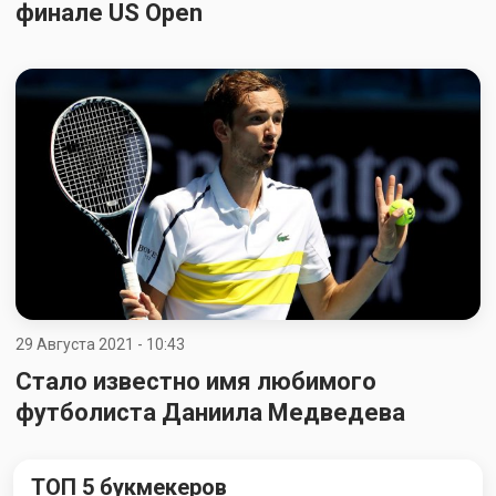
финале US Open
29 Августа 2021 - 10:43
Стало известно имя любимого
футболиста Даниила Медведева
ТОП 5 букмекеров