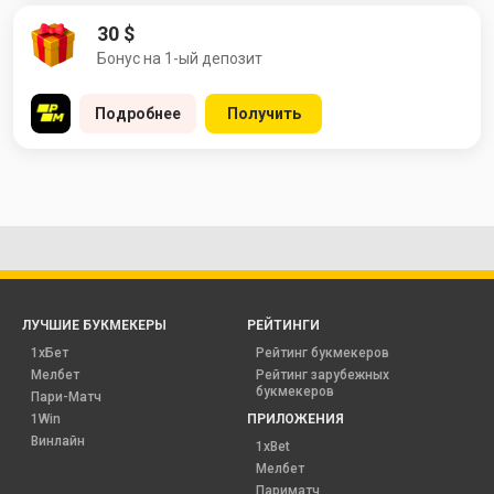
30 $
Бонус на 1-ый депозит
Подробнее
Получить
ЛУЧШИЕ БУКМЕКЕРЫ
РЕЙТИНГИ
1хБет
Рейтинг букмекеров
Мелбет
Рейтинг зарубежных
букмекеров
Пари-Матч
1Win
ПРИЛОЖЕНИЯ
Винлайн
1xBet
Мелбет
Париматч