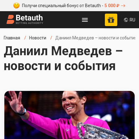
Получи специальный бонус от Betauth -
5 000 ₽
RU
Главная
Новости
Даниил Медведев – новости и события
Даниил Медведев –
новости и события