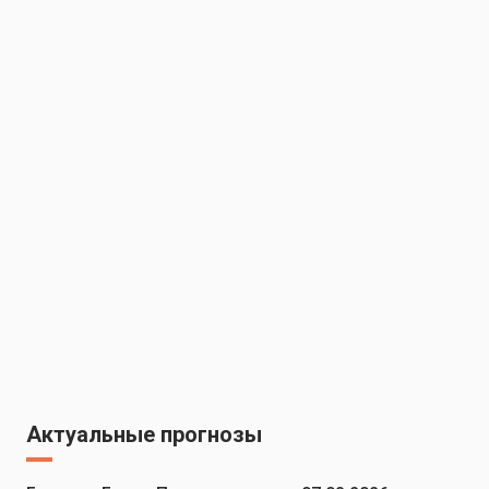
Актуальные прогнозы