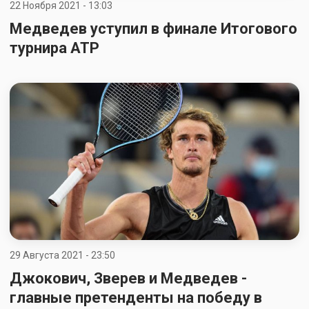
22 Ноября 2021 - 13:03
Медведев уступил в финале Итогового
турнира ATP
29 Августа 2021 - 23:50
Джокович, Зверев и Медведев -
главные претенденты на победу в