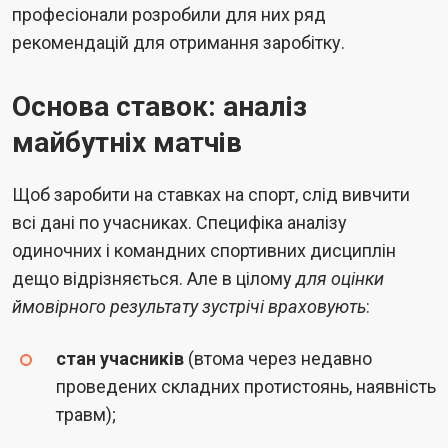
професіонали розробили для них ряд
рекомендацій для отримання заробітку.
Основа ставок: аналіз
майбутніх матчів
Щоб заробити на ставках на спорт, слід вивчити
всі дані по учасниках. Специфіка аналізу
одиночних і командних спортивних дисциплін
дещо відрізняється. Але в цілому
для оцінки
ймовірного результату зустрічі враховують
:
стан учасників
(втома через недавно
проведених складних протистоянь, наявність
травм);