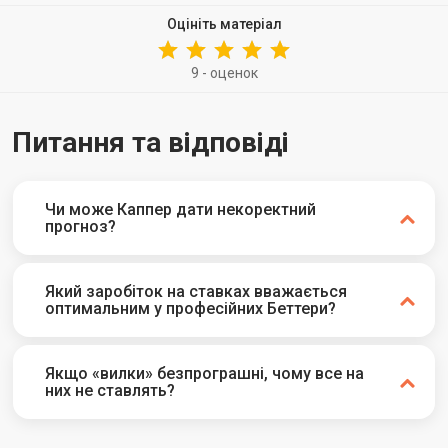
Оцініть матеріал
9 - оценок
Питання та відповіді
Чи може Каппер дати некоректний
прогноз?
Який заробіток на ставках вважається
оптимальним у професійних Беттери?
Якщо «вилки» безпрограшні, чому все на
них не ставлять?