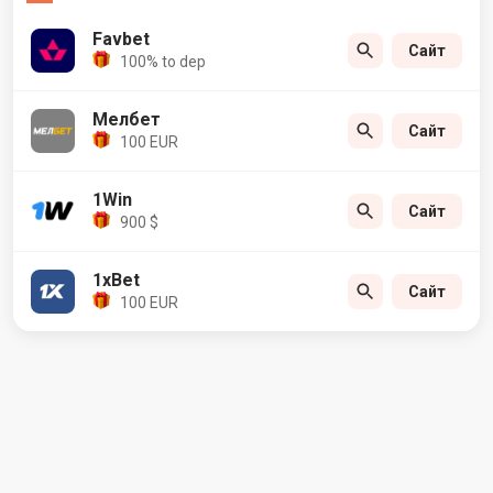
Favbet
Сайт
100% to dep
Мелбет
Сайт
100 EUR
1Win
Сайт
900 $
1xBet
Сайт
100 EUR