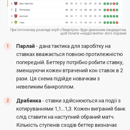
При поточному розкладі клуб «Ліверпуль» буде ідеальним кандидатом,
щоб почати «наздоганяти» його поразки
Парлай
- дана тактика для заробітку на
ставках вважається повною протилежністю
попередній. Беттеру потрібно робити ставку,
зменшуючи кожен втрачений кон ставок в 2
рази. Ця схема підійде новачкам з
невеликим банкроллом.
Драбинка
- ставки здійснюються на події з
котируваннями 1,1...1,3. Кожен виграний банк
слід ставити на наступний обраний матч.
Кількість ступенів сходів беттер визначає