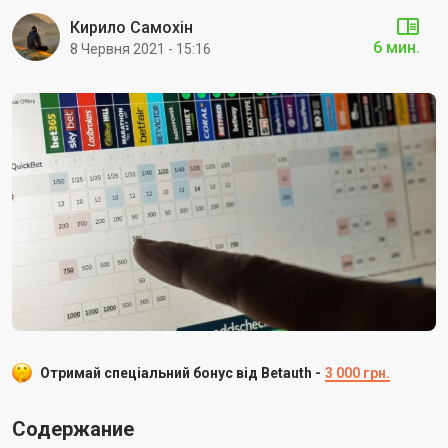
Кирило Самохін
6 мин.
8 Червня 2021 - 15:16
Отримай спеціальний бонус від Betauth -
3 000 грн.