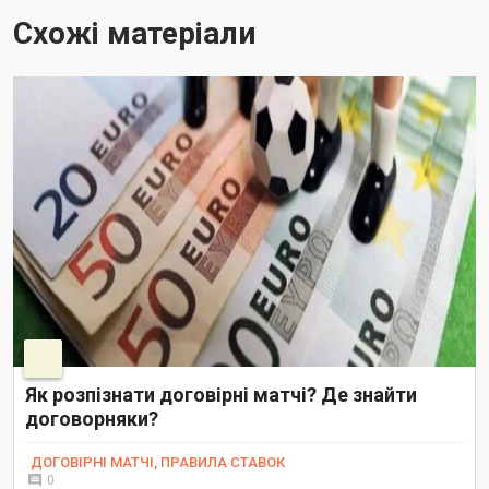
Схожі матеріали
Як розпізнати договірні матчі? Де знайти
договорняки?
ДОГОВІРНІ МАТЧІ, ПРАВИЛА СТАВОК
0