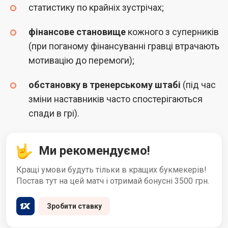
статистику по крайніх зустрічах;
фінансове становище
кожного з суперників
(при поганому фінансуванні гравці втрачають
мотивацію до перемоги);
обстановку в тренерському штабі
(під час
зміни наставників часто спостерігаються
спади в грі).
Ми рекомендуємо!
Кращі умови будуть тільки в кращих букмекерів!
Постав тут на цей матч і отримай бонусні 3500 грн.
Зробити ставку