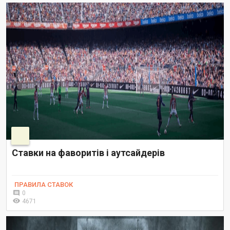
Ставки на фаворитів і аутсайдерів
ПРАВИЛА СТАВОК
0
4671