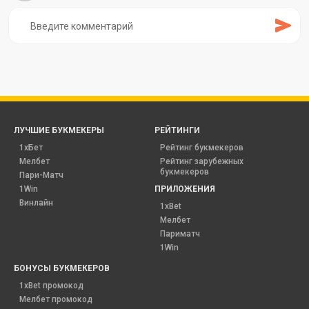
ЛУЧШИЕ БУКМЕКЕРЫ
РЕЙТИНГИ
1хБет
Рейтинг букмекеров
Мелбет
Рейтинг зарубежных
букмекеров
Пари-Матч
1Win
ПРИЛОЖЕНИЯ
Винлайн
1xBet
Мелбет
Париматч
1Win
БОНУСЫ БУКМЕКЕРОВ
1xBet промокод
Мелбет промокод