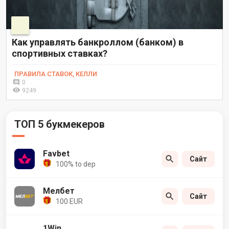
Как управлять банкроллом (банком) в
спортивных ставках?
ПРАВИЛА СТАВОК, КЕЛЛИ
0
9249
ТОП 5 букмекеров
Favbet
Сайт
100% to dep
Мелбет
Сайт
100 EUR
1Win