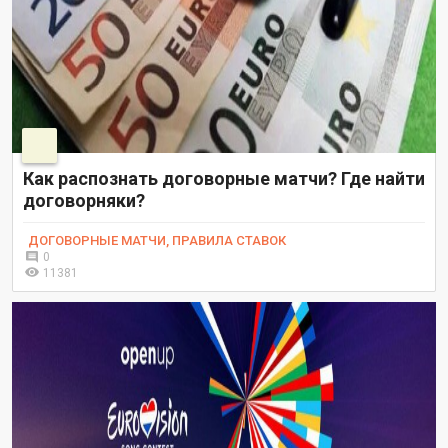
Как распознать договорные матчи? Где найти
договорняки?
ДОГОВОРНЫЕ МАТЧИ, ПРАВИЛА СТАВОК
0
11381