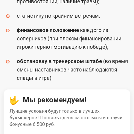
противостояний, наличие травм);
статистику по крайним встречам;
финансовое положение
каждого из
соперников (при плохом финансировании
игроки теряют мотивацию к победе);
обстановку в тренерском штабе
(во время
смены наставников часто наблюдаются
спады в игре).
Мы рекомендуем!
Лучшие условия будут только в лучших
букмекеров! Поставь здесь на этот матч и получи
бонусные 6 500 руб.