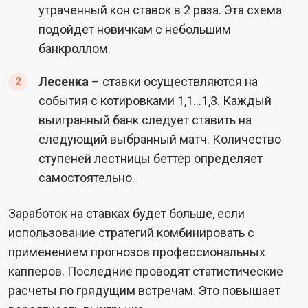
утраченный кон ставок в 2 раза. Эта схема
подойдет новичкам с небольшим
банкроллом.
Лесенка
– ставки осуществляются на
события с котировками 1,1…1,3. Каждый
выигранный банк следует ставить на
следующий выбранный матч. Количество
ступеней лестницы беттер определяет
самостоятельно.
Заработок на ставках будет больше, если
использование стратегий комбинировать с
применением прогнозов профессиональных
капперов. Последние проводят статистические
расчеты по грядущим встречам. Это повышает