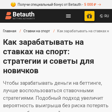
Получи специальный бонус от Betauth -
5 000 ₽
RU
Главная
Ставки на спорт
Как зарабатывать на ставках на 
Как зарабатывать на
ставках на спорт:
стратегии и советы для
новичков
Чтобы зарабатывать деньги на беттинге,
лучше воспользоваться ставочными
стратегиями. Подобный подход увеличит
вероятность выигрыша без риска потерять