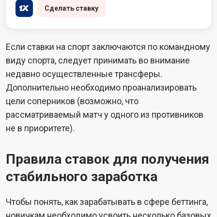
Сделать ставку
Если ставки на спорт заключаются по командному
виду спорта, следует принимать во внимание
недавно осуществленные трансферы.
Дополнительно необходимо проанализировать
цели соперников (возможно, что
рассматриваемый матч у одного из противников
не в приоритете).
Правила ставок для получения
стабильного заработка
Чтобы понять, как зарабатывать в сфере беттинга,
новичкам необходимо усвоить несколько базовых