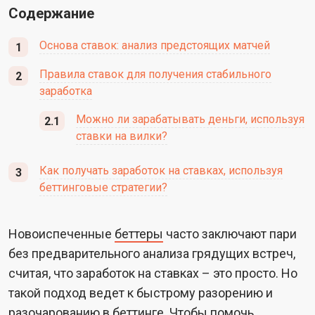
Основа ставок: анализ предстоящих матчей
Правила ставок для получения стабильного
заработка
Можно ли зарабатывать деньги, используя
ставки на вилки?
Как получать заработок на ставках, используя
беттинговые стратегии?
Новоиспеченные
беттеры
часто заключают пари
без предварительного анализа грядущих встреч,
считая, что заработок на ставках – это просто. Но
такой подход ведет к быстрому разорению и
разочарованию в беттинге. Чтобы помочь