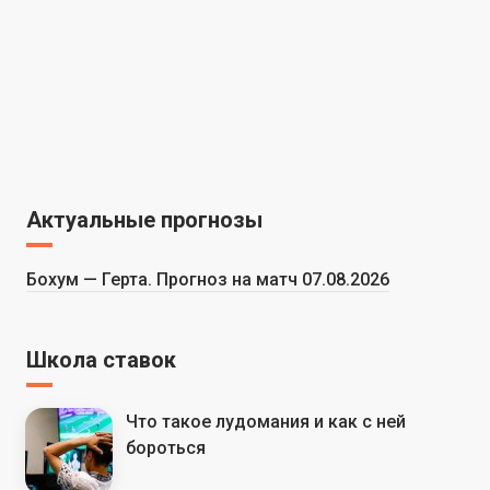
Актуальные прогнозы
Бохум — Герта. Прогноз на матч 07.08.2026
Школа ставок
Что такое лудомания и как с ней
бороться