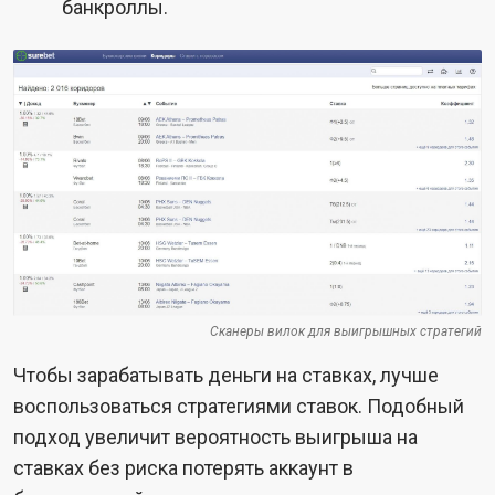
банкроллы.
Сканеры вилок для выигрышных стратегий
Чтобы зарабатывать деньги на ставках, лучше
воспользоваться стратегиями ставок. Подобный
подход увеличит вероятность выигрыша на
ставках без риска потерять аккаунт в