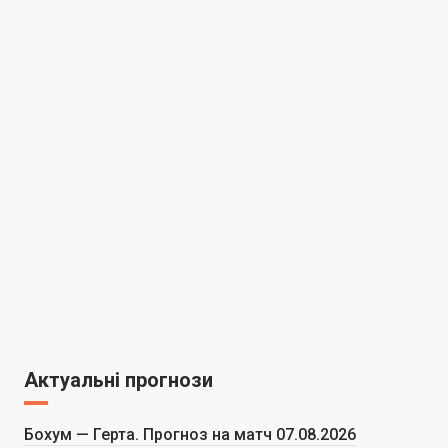
Актуальні прогнози
Бохум — Герта. Прогноз на матч 07.08.2026