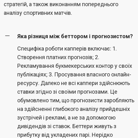
стратегій, а також виконанням попереднього
аналізу спортивних матчів.
Яка різниця між беттором і прогнозистом?
Специфіка роботи капперів включає: 1.
Створення платних прогнозів; 2.
Рекламування букмекерських контор у своїх
публікаціях; 3. Просування власного онлайн-
ресурсу. Далеко не всі каппери здійснюють
ставки згідно зі своїми прогнозами. Це
обумовлено тим, що прогнозисти заробляють
на здійсненні глибокого аналізу прийдешніх
зустрічей і рекламі, а не за допомогою
дивідендів зі ставок. Беттери живуть з
прибутку від укладених парі. Нерідко