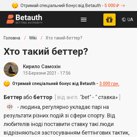
Отримай спеціальний бонус від Betauth -
5 000 ₽
UA
Головна
Wiki
Хто такий беттер?
Хто такий беттер?
Кирило Самохін
15 Березня 2021 - 17:56
Отримай спеціальний бонус від Betauth -
3 000 грн.
Беттер
або
беттор
[ від англ.
"bet" - " ставка»
]
- людина, регулярно укладає парі на
результати різних подій зі сфери спорту. Від
любителів іноді поставити ставку такі люди
відрізняються застосуванням беттінгових тактик,