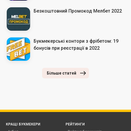
Безкоштовний Промокод Мелбет 2022
Букмекерські контори з фрібетом: 19
бонусів при реєстрації в 2022
Більше статей
КРАЩІ БУКМЕКЕРИ
РЕЙТИНГИ