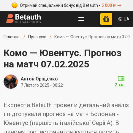
Отримай спеціальний бонус від Betauth -
5 000 ₽
UA
Головна
Прогнози
Комо — Ювентус. Прогноз на матч 07.02
Комо — Ювентус. Прогноз
на матч 07.02.2025
Антон Оріщенко
2 хв.
7 Лютого 2025 - 00:22
Експерти Betauth провели детальний аналіз
і підготували прогноз на матч Болонья -
Ювентус (першість італійської Серії А). В
даному протистоянні очікується досить