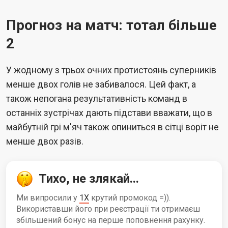
Прогноз на матч: тотал більше
2
У жодному з трьох очних протистоянь суперників
менше двох голів не забивалося. Цей факт, а
також непогана результативність команд в
останніх зустрічах дають підстави вважати, що в
майбутній грі м'яч також опиниться в сітці воріт не
менше двох разів.
Тихо, не злякай...
Ми випросили у
1X
крутий промокод =)).
Використавши його при реєстрації ти отримаєш
збільшений бонус на перше поповнення рахунку.