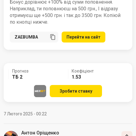
Бонус дорівнює +100% від суми поповнення.
Наприклад, ти поповнюєш на 500 грн., І відразу
отримуєш ще +500 грн. і так до 3500 грн. Копіюй
по кнопці нижче.
Перейти на сайт
Прогноз
Коефіцієнт
ТБ 2
1.53
Зробити ставку
7 Лютого 2025 - 00:22
Антон Оріщенко