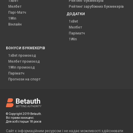
1хБет
Рейтинг букмекерів
Мелбет
Рейтинг зарубіжних букмекерів
Парі-Матч
ДОДАТКИ
1Win
1xBet
Вінлайн
Мелбет
Паріматч
1Win
БОНУСИ БУКМЕКЕРІВ
1xBet промокод
Мелбет промокод
1Win промокод
Паріматч
Прогнози на спорт
© Copyright 2019 Betauth.
Всі права захищені.
Для осіб старше 18 років
Сайт є інформаційним ресурсом і не надає можливості здійснювати