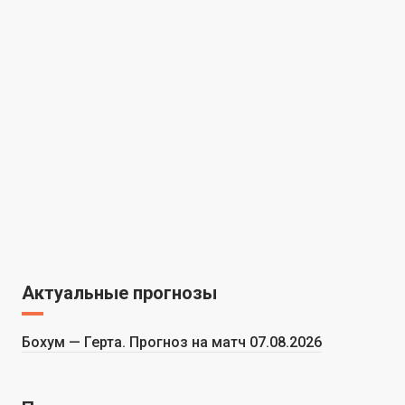
Актуальные прогнозы
Бохум — Герта. Прогноз на матч 07.08.2026