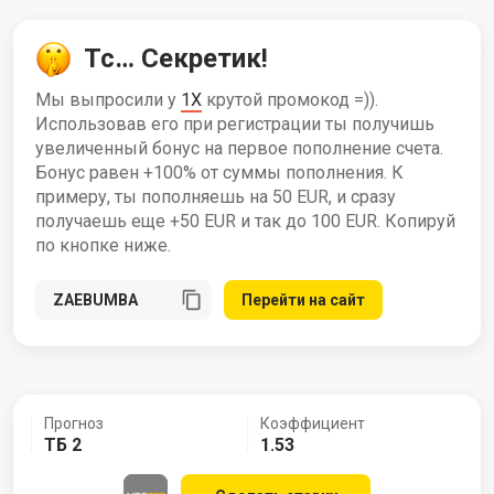
Тс… Секретик!
Мы выпросили у
1X
крутой промокод =)).
Использовав его при регистрации ты получишь
увеличенный бонус на первое пополнение счета.
Бонус равен +100% от суммы пополнения. К
примеру, ты пополняешь на 50 EUR, и сразу
получаешь еще +50 EUR и так до 100 EUR. Копируй
по кнопке ниже.
Перейти на сайт
Прогноз
Коэффициент
ТБ 2
1.53