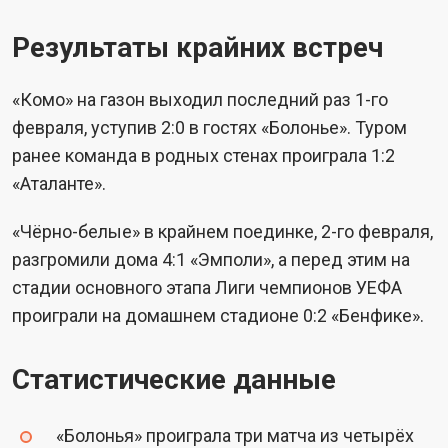
Результаты крайних встреч
«Комо» на газон выходил последний раз 1-го
февраля, уступив 2:0 в гостях «Болонье». Туром
ранее команда в родных стенах проиграла 1:2
«Аталанте».
«Чёрно-белые» в крайнем поединке, 2-го февраля,
разгромили дома 4:1 «Эмполи», а перед этим на
стадии основного этапа Лиги чемпионов УЕФА
проиграли на домашнем стадионе 0:2 «Бенфике».
Статистические данные
«Болонья» проиграла три матча из четырёх