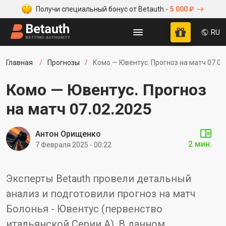
Получи специальный бонус от Betauth -
5 000 ₽
RU
Главная
Прогнозы
Комо — Ювентус. Прогноз на матч 07.02
Комо — Ювентус. Прогноз
на матч 07.02.2025
Антон Орищенко
2 мин.
7 Февраля 2025 - 00:22
Эксперты Betauth провели детальный
анализ и подготовили прогноз на матч
Болонья - Ювентус (первенство
итальянской Серии А). В данном