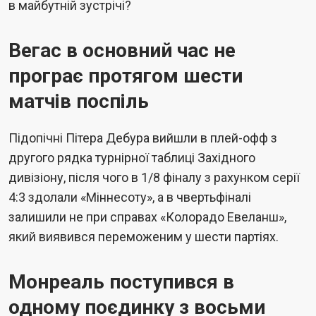
в майбутній зустрічі?
Вегас в основний час не
програє протягом шести
матчів поспіль
Підопічні Пітера Дебура вийшли в плей-офф з
другого рядка турнірної таблиці Західного
дивізіону, після чого в 1/8 фіналу з рахунком серії
4:3 здолали «Міннесоту», а в чвертьфіналі
залишили не при справах «Колорадо Евеланш»,
який виявився переможеним у шести партіях.
Монреаль поступився в
одному поєдинку з восьми