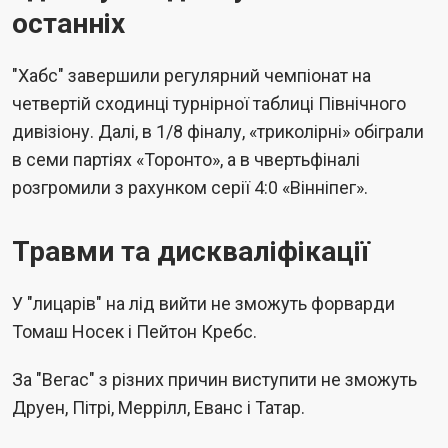
останніх
"Хабс" завершили регулярний чемпіонат на
четвертій сходинці турнірної таблиці Північного
дивізіону. Далі, в 1/8 фіналу, «триколірні» обіграли
в семи партіях «Торонто», а в чвертьфіналі
розгромили з рахунком серії 4:0 «Вінніпег».
Травми та дискваліфікації
У "лицарів" на лід вийти не зможуть форварди
Томаш Носек і Пейтон Кребс.
За "Вегас" з різних причин виступити не зможуть
Друен, Пітрі, Меррілл, Еванс і Татар.