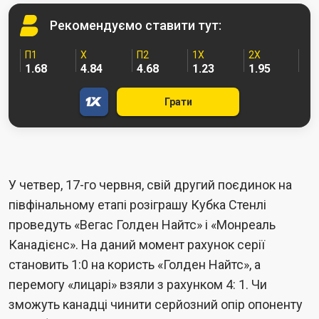
Рекомендуємо
ставити тут:
П1
Х
П2
1X
2X
1.68
4.84
4.68
1.23
1.95
Грати
У четвер, 17-го червня, свій другий поєдинок на
півфінальному етапі розіграшу Кубка Стенлі
проведуть «Вегас Голден Найтс» і «Монреаль
Канадієнс». На даний момент рахунок серії
становить 1:0 на користь «Голден Найтс», а
перемогу «лицарі» взяли з рахунком 4: 1. Чи
зможуть канадці чинити серйозний опір опоненту