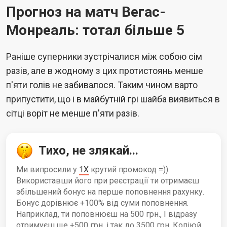
Прогноз на матч Вегас-
Монреаль: тотал більше 5
Раніше суперники зустрічалися між собою сім
разів, але в жодному з цих протистоянь менше
п'яти голів не забивалося. Таким чином варто
припустити, що і в майбутній грі шайба виявиться в
сітці воріт не менше п'яти разів.
Тихо, не злякай...
Ми випросили у
1X
крутий промокод =)).
Використавши його при реєстрації ти отримаєш
збільшений бонус на перше поповнення рахунку.
Бонус дорівнює +100% від суми поповнення.
Наприклад, ти поповнюєш на 500 грн., І відразу
отримуєш ще +500 грн. і так до 3500 грн. Копіюй