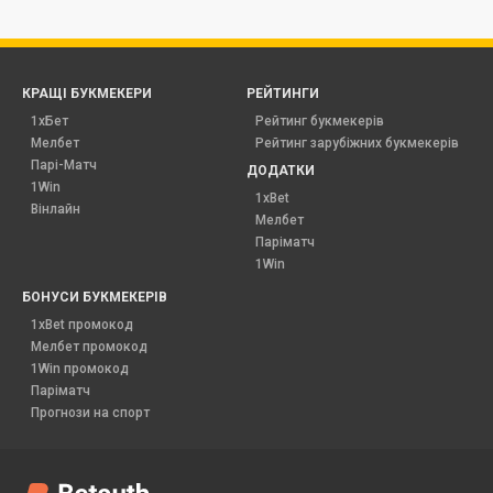
КРАЩІ БУКМЕКЕРИ
РЕЙТИНГИ
1хБет
Рейтинг букмекерів
Мелбет
Рейтинг зарубіжних букмекерів
Парі-Матч
ДОДАТКИ
1Win
1xBet
Вінлайн
Мелбет
Паріматч
1Win
БОНУСИ БУКМЕКЕРІВ
1xBet промокод
Мелбет промокод
1Win промокод
Паріматч
Прогнози на спорт