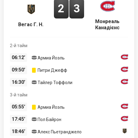
2
3
Монреаль
Вегас Г. Н.
Канадієнс
2-й тайм
06:12’
Армиа Йоэль
09:50’
Питри Джефф
16:30’
Тайлер Тоффоли
3-й тайм
05:55’
Армиа Йоэль
17:45’
Пол Байрон
18:46’
Алекс Пьетранджело