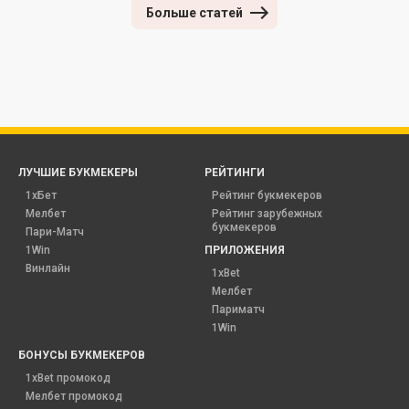
Больше статей
ЛУЧШИЕ БУКМЕКЕРЫ
РЕЙТИНГИ
1хБет
Рейтинг букмекеров
Мелбет
Рейтинг зарубежных
букмекеров
Пари-Матч
1Win
ПРИЛОЖЕНИЯ
Винлайн
1xBet
Мелбет
Париматч
1Win
БОНУСЫ БУКМЕКЕРОВ
1xBet промокод
Мелбет промокод