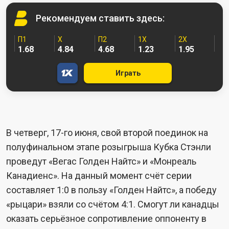
Рекомендуем
ставить здесь:
П1
X
П2
1X
2X
1.68
4.84
4.68
1.23
1.95
Играть
В четверг, 17-го июня, свой второй поединок на
полуфинальном этапе розыгрыша Кубка Стэнли
проведут «Вегас Голден Найтс» и «Монреаль
Канадиенс». На данный момент счёт серии
составляет 1:0 в пользу «Голден Найтс», а победу
«рыцари» взяли со счётом 4:1. Смогут ли канадцы
оказать серьёзное сопротивление оппоненту в