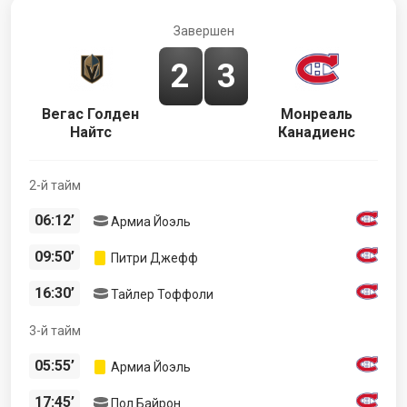
Завершен
2
3
Вегас Голден
Монреаль
Найтс
Канадиенс
2-й тайм
06:12’
Армиа Йоэль
09:50’
Питри Джефф
16:30’
Тайлер Тоффоли
3-й тайм
05:55’
Армиа Йоэль
17:45’
Пол Байрон