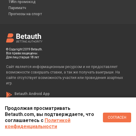
1Win промокод
Париматч
Прогнозы на спорт
© Copyright 2019 Betauth.
Все права защищены.
Для лиц старше 18 лет
Сайт является информационным ресурсом и не предоставляет
возможности совершать ставки, а так же получать выигрыши. На
сайте отсутствует возможность участия или проведения азартных
игр.
Betauth Android App
Продолжая просматривать
Betauth.com, вы подтверждаете, что
Если вы заметили у себя признаки зависимости от азартных игр, вы
СОГЛАСЕН
всегда можете обратиться за помощью к специалисту:
соглашаетесь c
Политикой
конфиденциальности