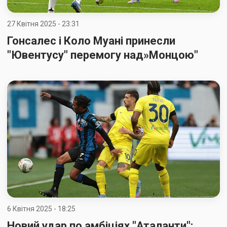
27 Квітня 2025 - 23:31
Гонсалес і Коло Муані принесли
"Ювентусу" перемогу над»Монцою"
6 Квітня 2025 - 18:25
Новий удар по амбіціях "Аталанти":