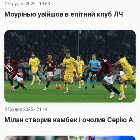
11 Грудня 2025 - 19:53
Моурінью увійшов в елітний клуб ЛЧ
8 Грудня 2025 - 21:44
Мілан створив камбек і очолив Серію А