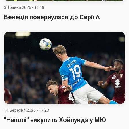
3 Травня 2026 - 11:18
Венеція повернулася до Серії А
14 Березня 2026 - 17:23
"Наполі" викупить Хойлунда у МЮ