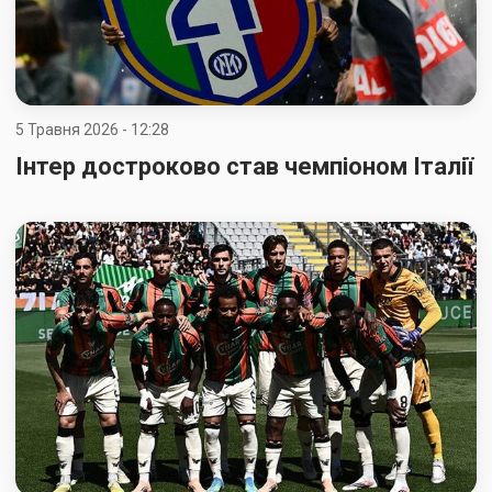
5 Травня 2026 - 12:28
Інтер достроково став чемпіоном Італії