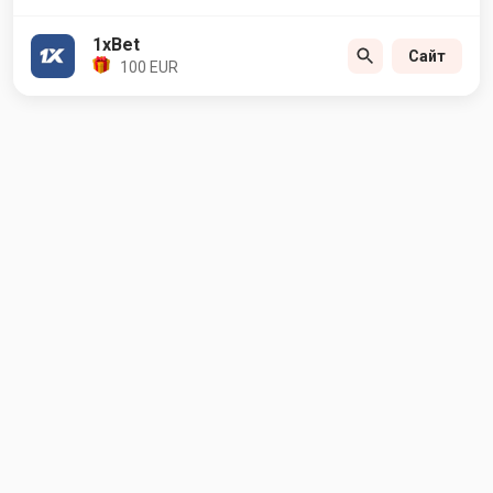
1xBet
Сайт
100 EUR