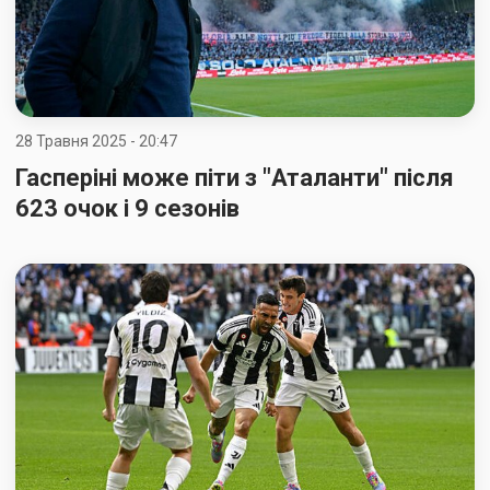
28 Травня 2025 - 20:47
Гасперіні може піти з "Аталанти" після
623 очок і 9 сезонів