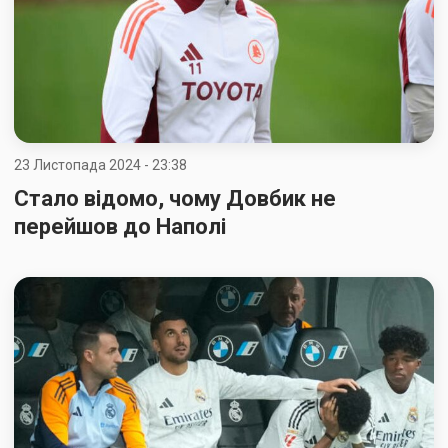
23 Листопада 2024 - 23:38
Стало відомо, чому Довбик не
перейшов до Наполі