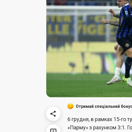
Отримай спеціальний бонус
6 грудня, в рамках 15-го ту
«Парму» з рахунком 3:1. Г
0