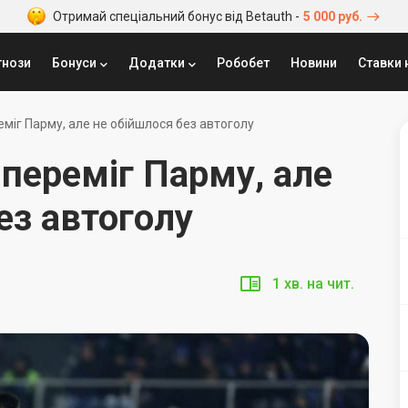
Отримай спеціальний бонус від Betauth -
5 000 руб.
гнози
Бонуси
Додатки
Робобет
Новини
Ставки 
1xBet
Мелбет
еміг Парму, але не обійшлося без автоголу
Мелбет
1xBet
 переміг Парму, але
Паріматч
Паріматч
ез автоголу
Ліга ставок
1Win
1Win
Вінлайн
1 хв. на чит.