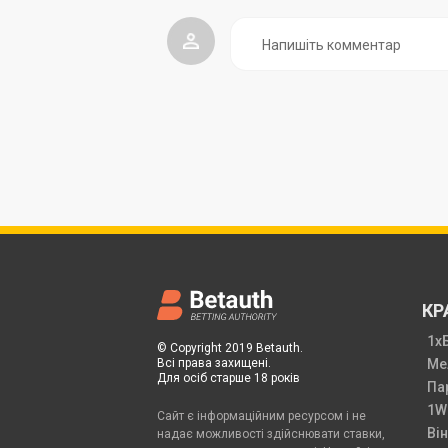
КР
1х
© Copyright 2019 Betauth.
Всі права захищені.
Ме
Для осіб старше 18 років
Па
1W
Сайт є інформаційним ресурсом і не
Ві
надає можливості здійснювати ставки,