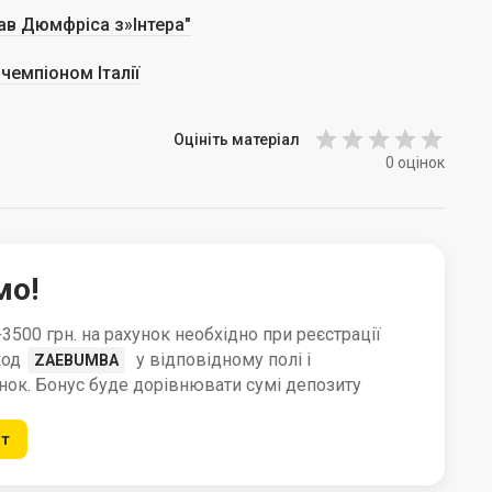
сав Дюмфріса з»Інтера"
чемпіоном Італії
Оцініть матеріал
0 оцінок
мо!
500 грн. на рахунок необхідно при реєстрації
код
у відповідному полі і
ZAEBUMBA
нок. Бонус буде дорівнювати сумі депозиту
йт