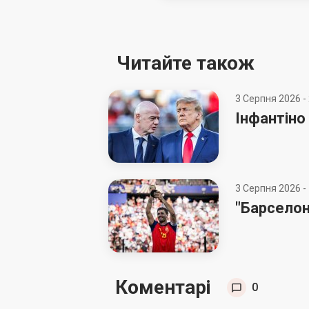
Читайте також
3 Серпня 2026 -
Інфантіно
3 Серпня 2026 -
"Барселон
Коментарі
0