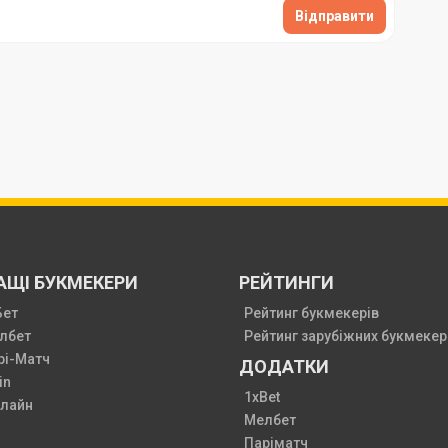
Відправити
АЩІ БУКМЕКЕРИ
РЕЙТИНГИ
Бет
Рейтинг букмекерів
лбет
Рейтинг зарубіжних букмекер
рі-Матч
ДОДАТКИ
in
1xBet
нлайн
Мелбет
Паріматч