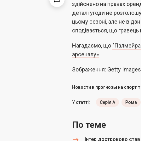
здійснено на правах орен
деталі угоди не розголошу
цьому сезоні, але не від
сподівається, що гравець
Нагадаємо, що
"Палмейрас
арсеналу»
.
Зображення: Getty Images 
Новости и прогнозы на спорт 
У статті:
Серія А
Рома
По теме
Інтер достроково став 