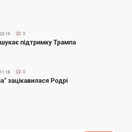
0
 20:19
 шукає підтримку Трампа
0
 11:18
а" зацікавилася Родрі