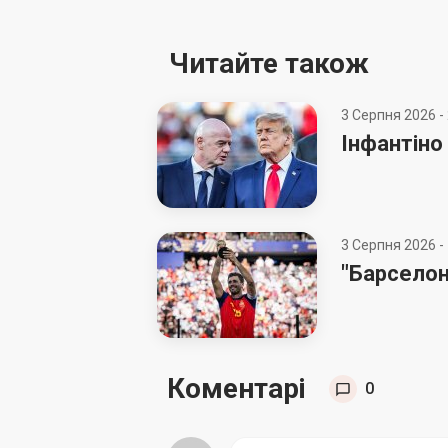
Читайте також
3 Серпня 2026 -
Інфантіно
3 Серпня 2026 -
"Барселон
Коментарі
0