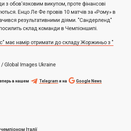
ди з обов'язковим викупом, проте фінансові
ються. Енцо Ле Фе провів 10 матчів за «Рому» в
значився результативними діями. "Сандерленд"
 посилить склад команди в Чемпіоншипі.
" має намір отримати до складу Жоржиньо з "
/ Global Images Ukraine
теперь в нашем
Telegram
и на
Google News
чемпіоном Італії