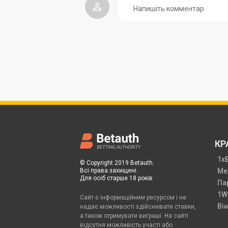
КР
1х
© Copyright 2019 Betauth.
Всі права захищені.
Ме
Для осіб старше 18 років
Па
1W
Сайт є інформаційним ресурсом і не
Ві
надає можливості здійснювати ставки,
а також отримувати виграші. На сайті
відсутня можливість участі або