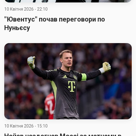
10 Квітня 2026 - 22:10
"Ювентус" почав переговори по
Нуньєсу
10 Квітня 2026 - 15:10