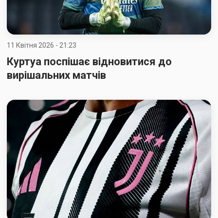
11 Квітня 2026 - 21:23
Куртуа поспішає відновитися до
вирішальних матчів