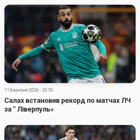
11 Березня 2026 - 20:35
Салах встановив рекорд по матчах ЛЧ
за " Ліверпуль»