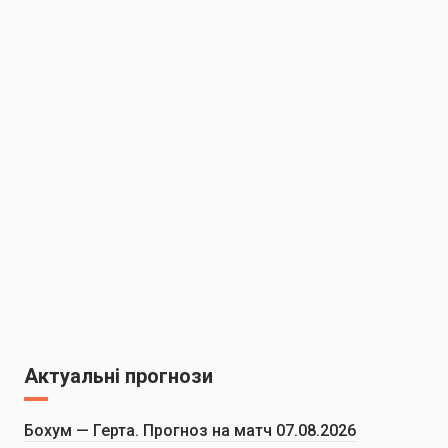
Актуальні прогнози
Бохум — Герта. Прогноз на матч 07.08.2026