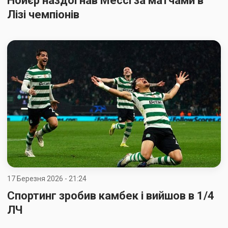
Нойєр наздогнав Мессі за матчами в
Лізі чемпіонів
17 Березня 2026 - 21:24
Спортинг зробив камбек і вийшов в 1/4
ЛЧ