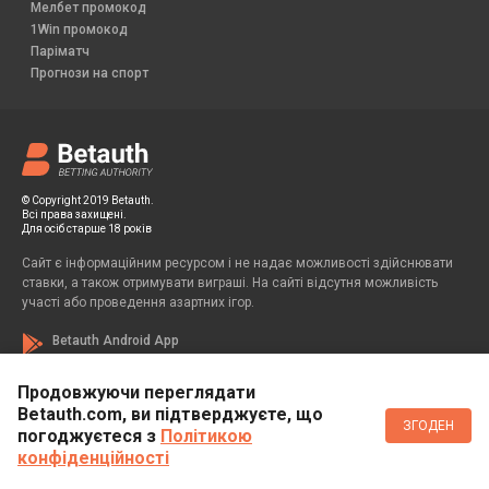
Мелбет промокод
1Win промокод
Паріматч
Прогнози на спорт
© Copyright 2019 Betauth.
Всі права захищені.
Для осіб старше 18 років
Сайт є інформаційним ресурсом і не надає можливості здійснювати
ставки, а також отримувати виграші. На сайті відсутня можливість
участі або проведення азартних ігор.
Betauth Android App
Продовжуючи переглядати
Betauth.com, ви підтверджуєте, що
Если вы заметили у себя признаки зависимости от азартных игр, вы
ЗГОДЕН
всегда можете обратиться за помощью к специалисту:
погоджуєтеся з
Політикою
конфіденційності