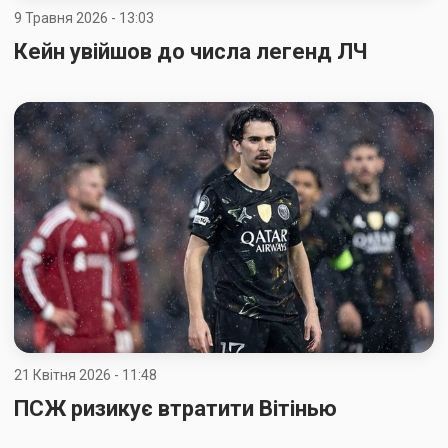
9 Травня 2026 - 13:03
Кейн увійшов до числа легенд ЛЧ
21 Квітня 2026 - 11:48
ПСЖ ризикує втратити Вітінью