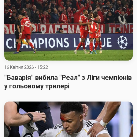
16 Квітня 2026 - 15:22
"Баварія" вибила "Реал" з Ліги чемпіонів
у гольовому трилері