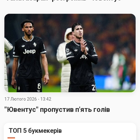
17 Лютого 2026 - 13:42
"Ювентус" пропустив п'ять голів
ТОП 5 букмекерів