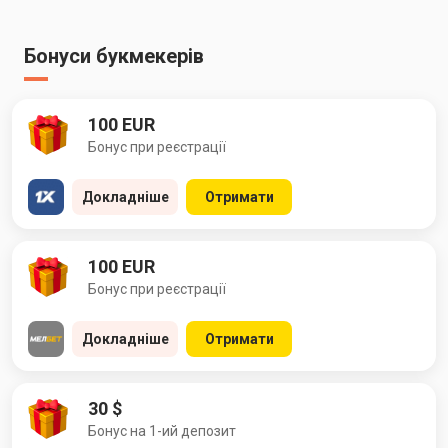
Бонуси букмекерів
100 EUR
Бонус при реєстрації
Докладніше
Отримати
100 EUR
Бонус при реєстрації
Докладніше
Отримати
30 $
Бонус на 1-ий депозит