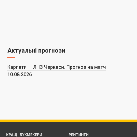
Актуальні прогнози
Карпати — ЛНЗ Черкаси. Прогноз на матч
10.08.2026
КРАЩІ БУКМЕКЕРИ
РЕЙТИНГИ