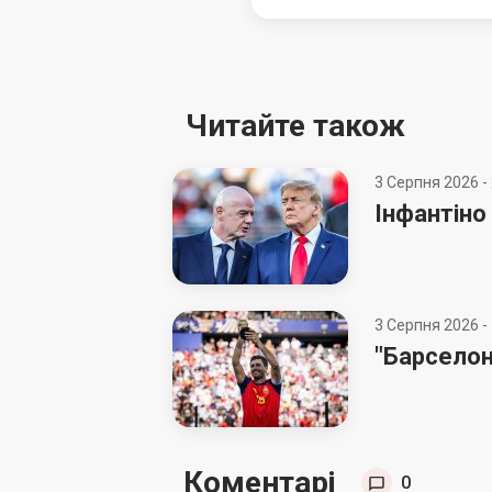
Читайте також
3 Серпня 2026 -
Інфантіно
3 Серпня 2026 -
"Барселон
Коментарі
0