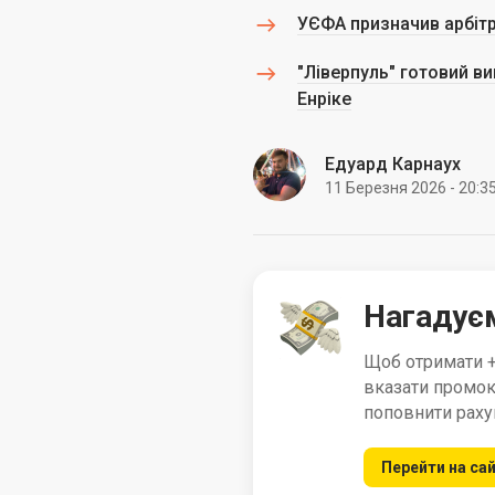
УЄФА призначив арбітр
"Ліверпуль" готовий ви
Енріке
Едуард Карнаух
11 Березня 2026 - 20:3
Нагадує
Щоб отримати +3
вказати промо
поповнити раху
Перейти на са