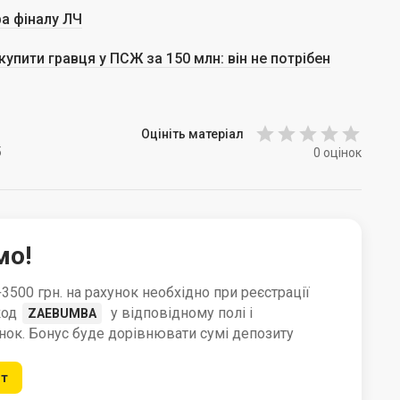
а фіналу ЛЧ
купити гравця у ПСЖ за 150 млн: він не потрібен
Оцініть матеріал
5
0 оцінок
мо!
500 грн. на рахунок необхідно при реєстрації
код
у відповідному полі і
ZAEBUMBA
нок. Бонус буде дорівнювати сумі депозиту
йт