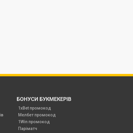
БОНУСИ БУКМЕКЕРІВ
1xBet промокод
ів
Мелбет промокод
1Win промокод
Паріматч