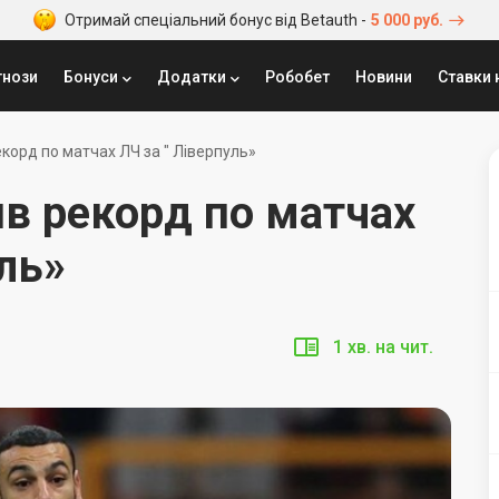
Отримай спеціальний бонус від Betauth -
5 000 руб.
гнози
Бонуси
Додатки
Робобет
Новини
Ставки 
1xBet
Мелбет
корд по матчах ЛЧ за " Ліверпуль»
Мелбет
1xBet
в рекорд по матчах
Паріматч
Паріматч
уль»
Ліга ставок
1Win
1Win
Вінлайн
1 хв. на чит.