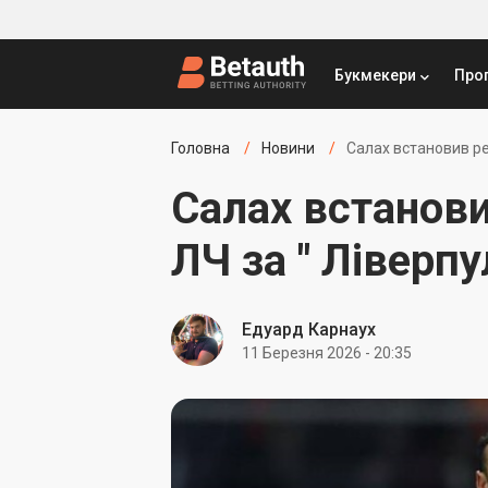
Букмекери
Про
Топ Букмекери
1xBet
Головна
Новини
Салах встановив ре
Мелбет
Салах встанови
Паріматч
ЛЧ за " Ліверп
1Win
Букмекери
Едуард Карнаух
11 Березня 2026 - 20:35