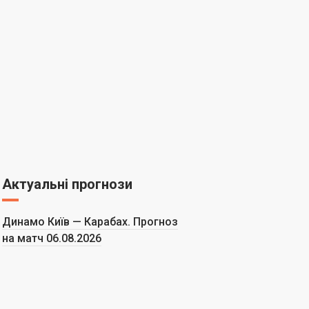
Актуальні прогнози
Динамо Київ — Карабах. Прогноз
на матч 06.08.2026