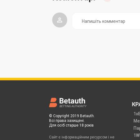
КР
1х
© Copyright 2019 Betauth.
Всі права захищені.
Ме
Для осіб старше 18 років
Па
1W
Сайт є інформаційним ресурсом і не