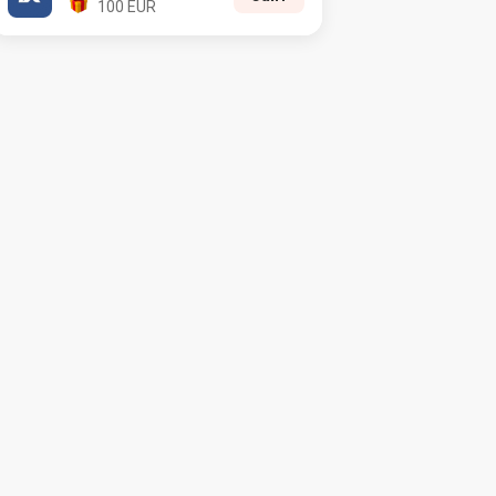
100 EUR