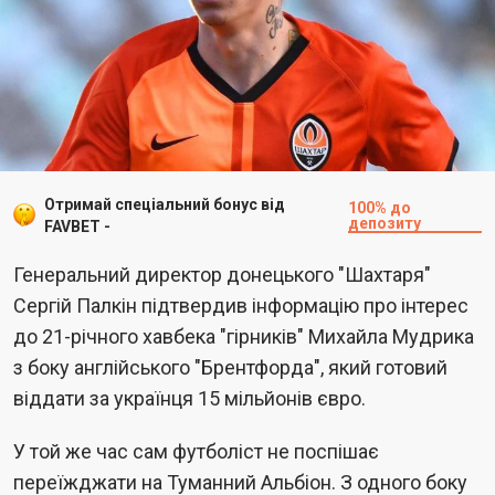
Отримай спеціальний бонус від
100% до
депозиту
FAVBET -
Генеральний директор донецького "Шахтаря"
Сергій Палкін підтвердив інформацію про інтерес
до 21-річного хавбека "гірників" Михайла Мудрика
з боку англійського "Брентфорда", який готовий
віддати за українця 15 мільйонів євро.
У той же час сам футболіст не поспішає
переїжджати на Туманний Альбіон. З одного боку