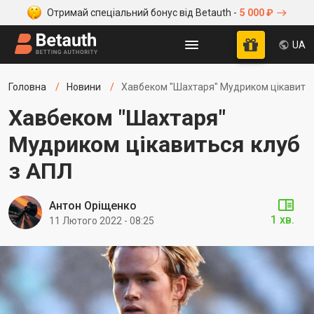
Отримай спеціальний бонус від Betauth -
5 000 ₽
UA
Головна
Новини
Хавбеком "Шахтаря" Мудриком цікавитьс
Хавбеком "Шахтаря"
Мудриком цікавиться клуб
з АПЛ
Антон Оріщенко
1 хв.
11 Лютого 2022 - 08:25