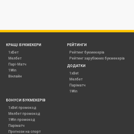
КРАЩІ БУКМЕКЕРИ
РЕЙТИНГИ
1хБет
Рейтинг букмекерів
Мелбет
Рейтинг зарубіжних букмекерів
Парі-Матч
ДОДАТКИ
1Win
1xBet
Вінлайн
Мелбет
Паріматч
1Win
БОНУСИ БУКМЕКЕРІВ
1xBet промокод
Мелбет промокод
1Win промокод
Паріматч
Прогнози на спорт