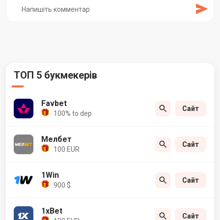
ТОП 5 букмекерів
Favbet
Сайт
100% to dep
Мелбет
Сайт
100 EUR
1Win
Сайт
900 $
1xBet
Сайт