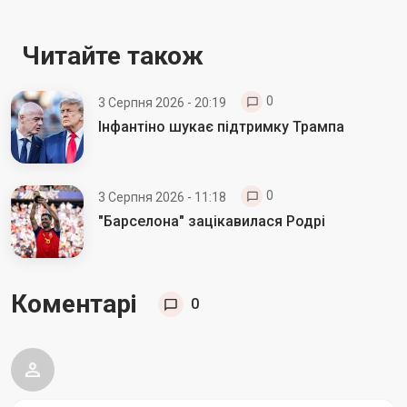
Читайте також
0
3 Серпня 2026 - 20:19
Інфантіно шукає підтримку Трампа
0
3 Серпня 2026 - 11:18
"Барселона" зацікавилася Родрі
Коментарі
0