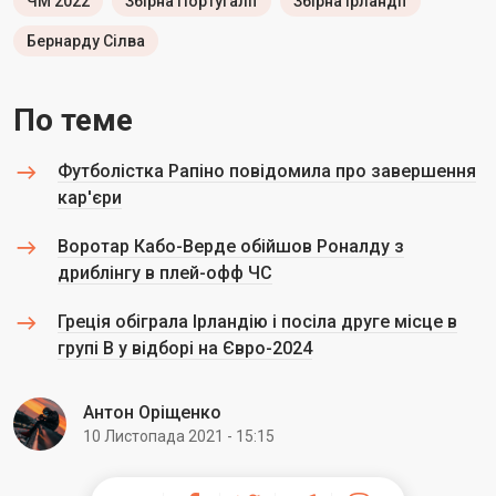
ЧМ 2022
Збірна Португалії
Збірна Ірландії
Бернарду Сілва
По теме
Футболістка Рапіно повідомила про завершення
кар'єри
Воротар Кабо-Верде обійшов Роналду з
дриблінгу в плей-офф ЧС
Греція обіграла Ірландію і посіла друге місце в
групі В у відборі на Євро-2024
Антон Оріщенко
10 Листопада 2021 - 15:15