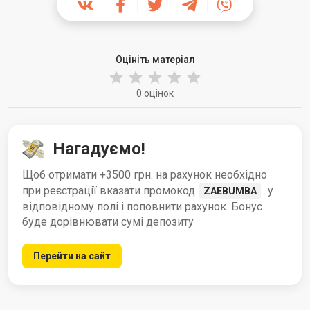
Оцініть матеріал
0 оцінок
Нагадуємо!
Щоб отримати +3500 грн. на рахунок необхідно
при реєстрації вказати промокод
у
ZAEBUMBA
відповідному полі і поповнити рахунок. Бонус
буде дорівнювати сумі депозиту
Перейти на сайт