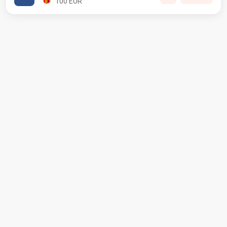
100 EUR