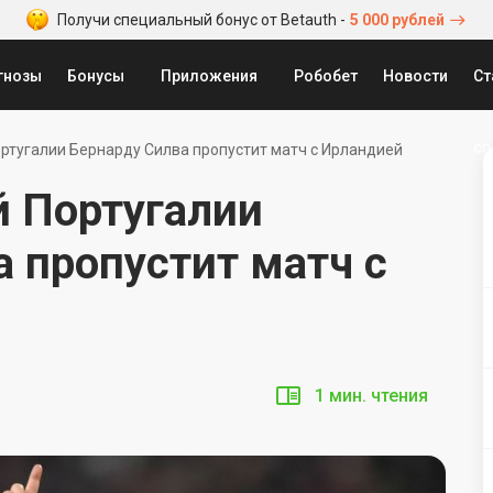
Получи специальный бонус от Betauth -
5 000 рублей
гнозы
Бонусы
Приложения
Робобет
Новости
Ст
1xBet
Мелбет
сп
ртугалии Бернарду Силва пропустит матч с Ирландией
Мелбет
1xBet
й Португалии
Париматч
Париматч
 пропустит матч с
Лига Ставок
1Win
1Win
Винлайн
1 мин. чтения