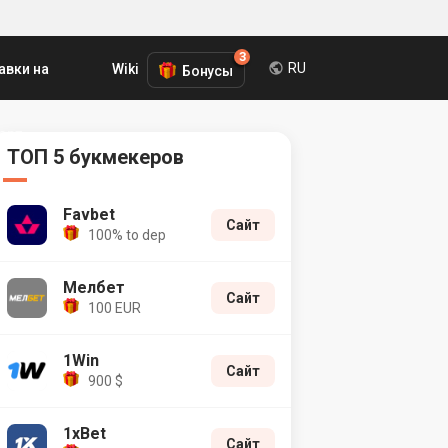
3
RU
авки на
Wiki
Бонусы
орт
ТОП 5 букмекеров
Favbet
Сайт
100% to dep
Мелбет
Сайт
100 EUR
1Win
Сайт
900 $
1xBet
Сайт