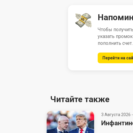
Напомин
Чтобы получить
указать промо
пополнить счет
Перейти на са
Читайте также
3 Августа 2026 -
Инфантин