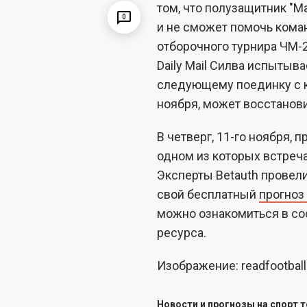
том, что полузащитник "М
0
и не сможет помочь кома
отборочного турнира ЧМ-
Daily Mail Силва испытыв
следующему поединку с к
ноября, может восстанови
В четверг, 11-го ноября, 
одном из которых встреч
Эксперты Betauth провел
свой бесплатный
прогноз
можно ознакомиться в со
ресурса.
Изображение: readfootbal
Новости и прогнозы на спорт 