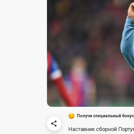
Получи специальный бонус 
Наставник сборной Порту