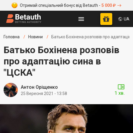
Отримай спеціальний бонус від Betauth -
5 000 ₽
UA
Головна
Новини
Батько Бохінена розповів про адаптацію
Батько Бохінена розповів
про адаптацію сина в
"ЦСКА"
Антон Оріщенко
1 хв.
25 Вересня 2021 - 13:58