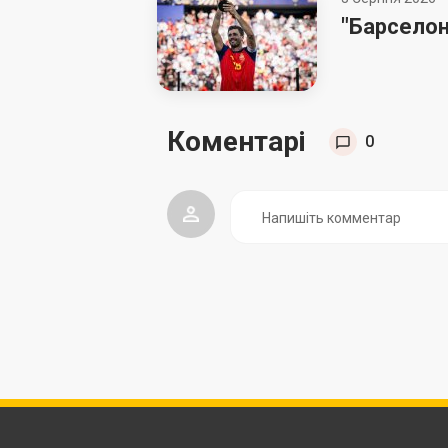
"Барселон
Коментарі
0