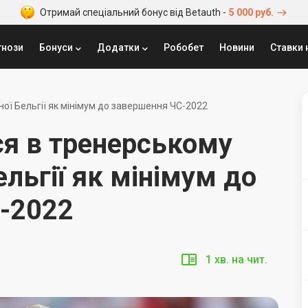
Отримай спеціальний бонус від Betauth -
5 000 руб.
гнози
Бонуси
Додатки
Робобет
Новини
Ставки 
1xBet
Мелбет
Мелбет
1xBet
ної Бельгії як мінімум до завершення ЧС-2022
Паріматч
Паріматч
ся в тренерському
Ліга ставок
1Win
ельгії як мінімум до
1Win
-2022
Вінлайн
1 хв. на чит.