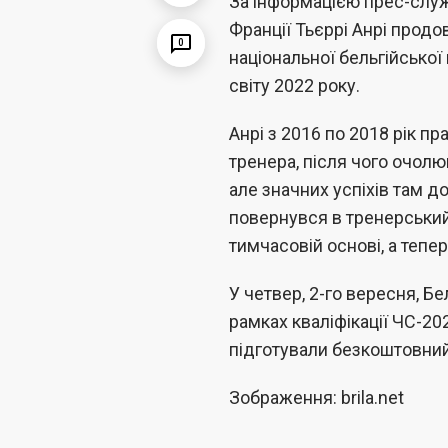
За інформацією прес-служ
Франції Тьєррі Анрі продо
0
національної бельгійсько
світу 2022 року.
Анрі з 2016 по 2018 рік пр
тренера, після чого очолю
але значних успіхів там до
повернувся в тренерський
тимчасовій основі, а тепер
У четвер, 2-го вересня, Бе
рамках кваліфікації ЧС-20
підготували безкоштовни
Зображення: brila.net