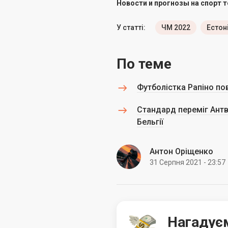
Новости и прогнозы на спорт 
У статті:
ЧМ 2022
Естон
По теме
Футболістка Рапіно по
Стандард переміг Антв
Бельгії
Антон Оріщенко
31 Серпня 2021 - 23:57
Нагадує