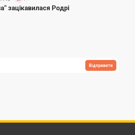
а" зацікавилася Родрі
Відправити