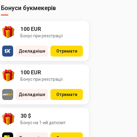
Бонуси букмекерів
100 EUR
Бонус при реєстрації
Докладніше
Отримати
100 EUR
Бонус при реєстрації
Докладніше
Отримати
30 $
Бонус на 1-ий депозит