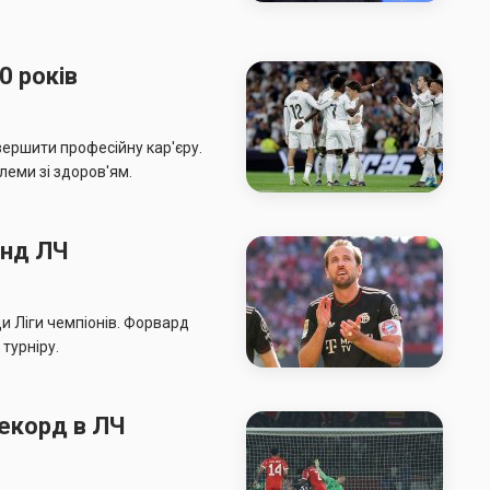
0 років
вершити професійну кар'єру.
леми зі здоров'ям.
енд ЛЧ
и Ліги чемпіонів. Форвард
турніру.
рекорд в ЛЧ