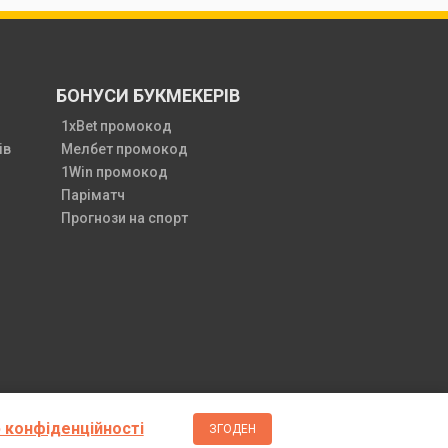
БОНУСИ БУКМЕКЕРІВ
1xBet промокод
ів
Мелбет промокод
1Win промокод
Паріматч
Прогнози на спорт
 конфіденційності
ЗГОДЕН