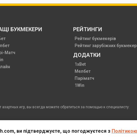
АЩІ БУКМЕКЕРИ
РЕЙТИНГИ
Бет
Рейтинг букмекерів
лбет
Рейтинг зарубіжних букмекер
рі-Матч
ДОДАТКИ
in
1xBet
нлайн
Мелбет
Паріматч
1Win
т азартных игр, вы всегда можете обратиться за помощью к специалисту:
h.com, ви підтверджуєте, що погоджуєтеся з
Політикою