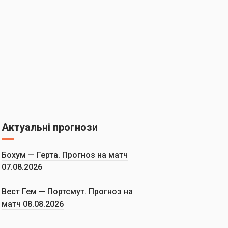
Актуальні прогнози
Бохум — Герта. Прогноз на матч
07.08.2026
Вест Гем — Портсмут. Прогноз на
матч 08.08.2026