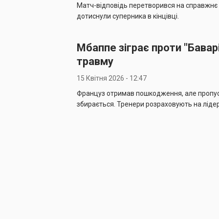
Матч-відповідь перетворився на справжнє ш
дотиснули суперника в кінцівці.
Мбаппе зіграє проти "Бавар
травму
15 Квітня 2026 - 12:47
Француз отримав пошкодження, але пропу
збирається. Тренери розраховують на лідер