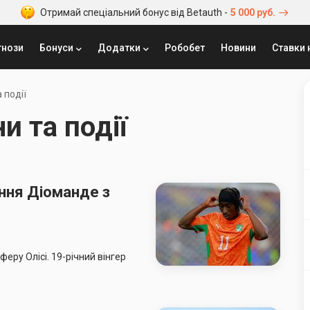
Отримай спеціальний бонус від Betauth -
5 000 руб.
гнози
Бонуси
Додатки
Робобет
Новини
Ставки 
1xBet
Мелбет
 події
Мелбет
1xBet
и та події
Паріматч
Паріматч
Ліга ставок
1Win
1Win
ання Діоманде з
Вінлайн
ру Олісі. 19-річний вінгер