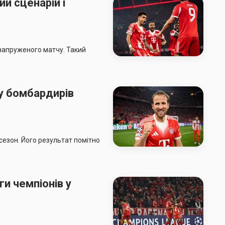
ий сценарій і
напруженого матчу. Такий
у бомбардирів
езон. Його результат помітно
ги чемпіонів у