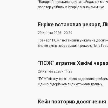
"Баварія" пережила один з найважчих матчі
воротар увійшли в історію зі знаком мінус.
Енріке встановив рекорд Лі
29 Квітня 2026 - 20:39
Тренер " ПСЖ " встановив унікальне досягнен
Енріке зумів перевершити рекорд Пепа Гвар
"ПСЖ" втратив Хакімі чере
29 Квітня 2026 - 14:23
"ПСЖ" зіткнувся з новою кадровою проблемо
Один з лідерів команди отримав травму.
Кейн повторив досягнення