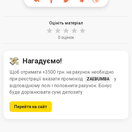
Оцініть матеріал
0 оцінок
Нагадуємо!
Щоб отримати +3500 грн. на рахунок необхідно
при реєстрації вказати промокод
у
ZAEBUMBA
відповідному полі і поповнити рахунок. Бонус
буде дорівнювати сумі депозиту
Перейти на сайт