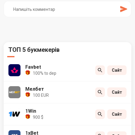
ТОП 5 букмекерів
Favbet
Сайт
100% to dep
Мелбет
Сайт
100 EUR
1Win
Сайт
900 $
1xBet