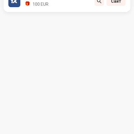
Сайт
100 EUR