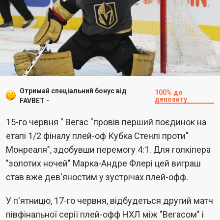
Отримай спеціальний бонус від
100% до
депозиту
FAVBET -
15-го червня " Вегас "провів перший поєдинок на
етапі 1/2 фіналу плей-оф Кубка Стенлі проти"
Монреаля", здобувши перемогу 4:1. Для голкіпера
"золотих ночей" Марка-Андре Флері цей виграш
став вже дев'яностим у зустрічах плей-офф.
У п'ятницю, 17-го червня, відбудеться другий матч
півфінальної серії плей-офф НХЛ між "Вегасом" і