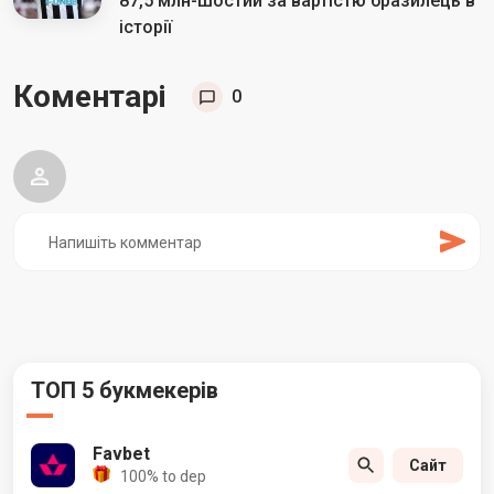
87,5 млн-шостий за вартістю бразилець в
історії
Коментарі
0
ТОП 5 букмекерів
Favbet
Сайт
100% to dep