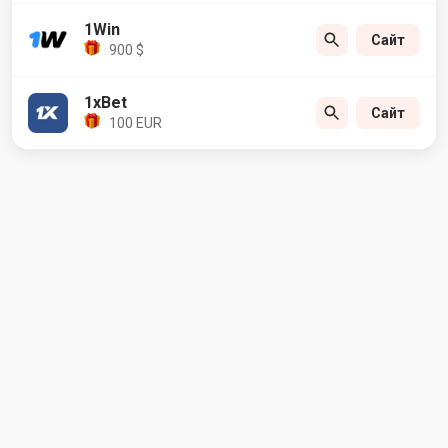
1Win
Сайт
900 $
1xBet
Сайт
100 EUR