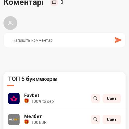
Коментарі
0
ТОП 5 букмекерів
Favbet
Сайт
100% to dep
Мелбет
Сайт
100 EUR