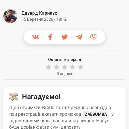
Едуард Карнаух
15 Березня 2026 - 18:12
Оцініть матеріал
0 оцінок
Нагадуємо!
Щоб отримати +3500 грн. на рахунок необхідно
при реєстрації вказати промокод
у
ZAEBUMBA
відповідному полі і поповнити рахунок. Бонус
буде дорівнювати сумі депозиту