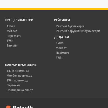
КРАЩІ БУКМЕКЕРИ
РЕЙТИНГИ
1хБет
Рейтинг букмекерів
Мелбет
Рейтинг зарубіжних букмекерів
Парі-Матч
ДОДАТКИ
1Win
1xBet
Вінлайн
Мелбет
Паріматч
1Win
БОНУСИ БУКМЕКЕРІВ
1xBet промокод
Мелбет промокод
1Win промокод
Паріматч
Прогнози на спорт