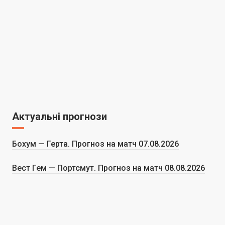
Актуальні прогнози
Бохум — Герта. Прогноз на матч 07.08.2026
Вест Гем — Портсмут. Прогноз на матч 08.08.2026