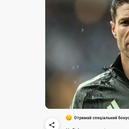
Отримай спеціальний бонус