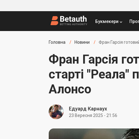
Букмекери
Про
Топ Букмекери
1xBet
Головна
Новини
Фран Гарсія готови
Мелбет
Фран Гарсія го
Паріматч
старті "Реала"
1Win
Алонсо
Букмекери
Едуард Карнаух
23 Вересня 2025 - 21:56