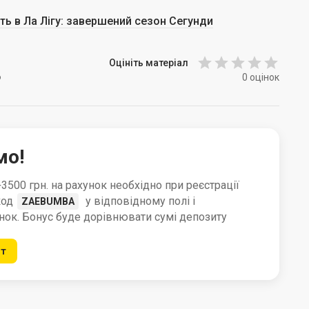
ть в Ла Лігу: завершений сезон Сегунди
Оцініть матеріал
6
0 оцінок
мо!
500 грн. на рахунок необхідно при реєстрації
код
у відповідному полі і
ZAEBUMBA
нок. Бонус буде дорівнювати сумі депозиту
йт