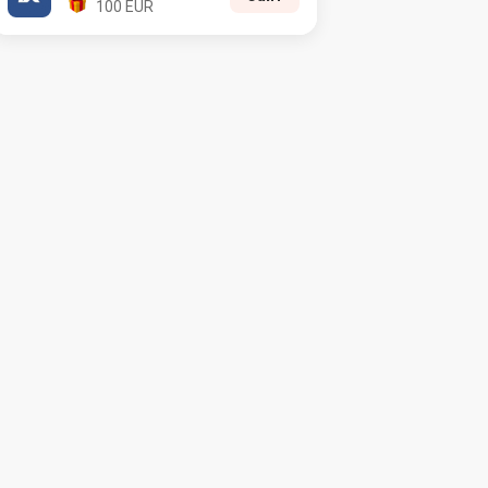
100 EUR