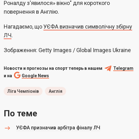
Роналду з'явилося» вікно" для короткого
повернення в Англію.
Нагадаємо, що
УЄФА визначив символічну збірну
ЛЧ
.
Зображення: Getty Images / Global Images Ukraine
Новости и прогнозы на спорт теперь в нашем
Telegram
и на
Google News
Ліга Чемпіонів
Англія
По теме
УЄФА призначив арбітра фіналу ЛЧ