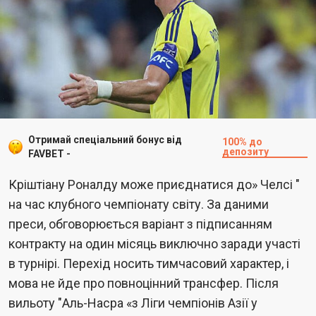
Отримай спеціальний бонус від
100% до
депозиту
FAVBET -
Кріштіану Роналду може приєднатися до» Челсі "
на час клубного чемпіонату світу. За даними
преси, обговорюється варіант з підписанням
контракту на один місяць виключно заради участі
в турнірі. Перехід носить тимчасовий характер, і
мова не йде про повноцінний трансфер. Після
вильоту "Аль-Насра «з Ліги чемпіонів Азії у