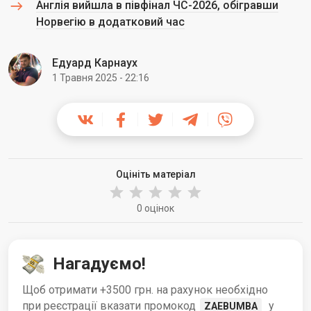
Англія вийшла в півфінал ЧС-2026, обігравши
Норвегію в додатковий час
Едуард Карнаух
1 Травня 2025 - 22:16
Оцініть матеріал
0 оцінок
Нагадуємо!
Щоб отримати +3500 грн. на рахунок необхідно
при реєстрації вказати промокод
у
ZAEBUMBA