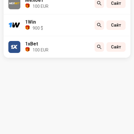
Мелбет
Сайт
100 EUR
1Win
Сайт
900 $
1xBet
Сайт
100 EUR