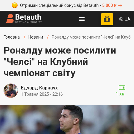
Отримай спеціальний бонус від Betauth -
5 000 ₽
UA
Головна
Новини
Роналду може посилити "Челсі" на Клубн
Роналду може посилити
"Челсі" на Клубний
чемпіонат світу
Едуард Карнаух
1 хв.
1 Травня 2025 - 22:16