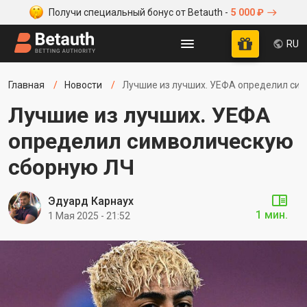
Получи специальный бонус от Betauth -
5 000 ₽
RU
Главная
Новости
Лучшие из лучших. УЕФА определил си
Лучшие из лучших. УЕФА
определил символическую
сборную ЛЧ
Эдуард Карнаух
1 мин.
1 Мая 2025 - 21:52