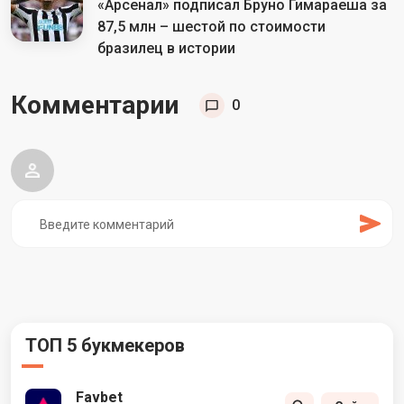
«Арсенал» подписал Бруно Гимараеша за
87,5 млн – шестой по стоимости
бразилец в истории
Комментарии
0
ТОП 5 букмекеров
Favbet